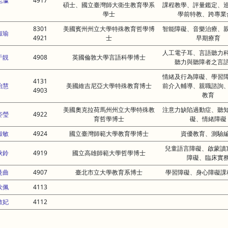
昆瀛
4917
碩士、國立臺灣師大衛生教育學系
課程教學、評量鑑定、
學士
學前特教、跨專業
8301
美國賓州州立大學特殊教育哲學博
智能障礙、音樂治療、
淑瑜
4921
士
早期療育
人工電子耳、言語聽力
于靚
4908
英國倫敦大學言語科學博士
聽力與聽障者之言
情緒及行為障礙、學習
4131
怡慧
美國維吉尼亞大學特殊教育博士
前介入輔導、親職諮詢
4903
教育
美國奧克拉荷馬州州立大學特殊教
注意力缺陷過動症、聽
姿瑩
4922
育哲學博士
礙、情緒障礙
淑敏
4924
國立臺灣師範大學教育學博士
資優教育、測驗
兒童語言障礙、啟蒙讀
秋鈴
4919
國立高雄師範大學哲學博士
障礙、臨床實
曼曲
4907
臺北市立大學教育系博士
學習障礙、身心障礙課
欣佩
4113
敏妃
4112