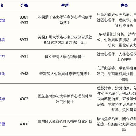
名
分機
學歷
專長
兒童創傷與心理治療、
8381
英國愛丁堡大學諮商與心理治療學
士恆
社區心理學、現象學、
4935
系博士
論精神分析
多變量統計分析、結構
美國加州大學洛杉磯分校教育系社
錦雲
8953
式、心理與教育測驗、
會研究進階計量方法組博士
研究、量化研究
社會心理學、人格心理
芷芬
4931
國立臺灣大學心理學博士
土心理學
心理劇治療、現象學研
淑瑜
4948
臺灣師大心理與輔導研究所博士
研究、諮商歷程與技術
治療
遊戲治療、沙盤治療、
年心理治療(心理動力取
國立臺灣師範大學教育心理與輔導
雅婷
4902
取向藝術治療、家暴與
研究所博士
治療、學校諮詢與系統
督導、質性研
移情焦點治療、關係取
臺灣師大教育心理與輔導研究所博
明晉
4960
治療、焦點解決短期治
士
論