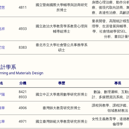
身體心理治療、動作分
國立暨南國際大學輔導與諮商研究
瑩慧
4811
療、後現代取向諮商、
所博士
療、表達性治療、高齡
量表開發、高階統計模
國立政治大學教育學系教育心理與
理學、生涯發展與輔導
兆祥
4933
輔導組博士
學、社會情緒學習SEL
分析、書目計量
臺北市立大學社會暨公共事務學系
芷瑄
8383
碩士
設計學系
rning and Materials Design
名
分機
學歷
專長
8421
數論、數理邏輯、互動
宇陽
國立中正大學應用數學研究所博士
8933
計、多媒體資訊系統、
課程與教學、課程評鑑
興華
4906
臺灣師大教育研究所博士
領域教材教法
女性主義教育學，道德
志華
4971
國立臺灣師範大學教育研究所博士
倫理學