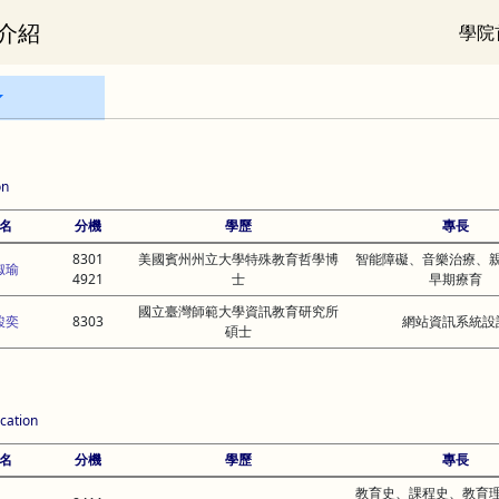
介紹
學院
on
名
分機
學歷
專長
8301
美國賓州州立大學特殊教育哲學博
智能障礙、音樂治療、
淑瑜
4921
士
早期療育
國立臺灣師範大學資訊教育研究所
駿奕
8303
網站資訊系統設
碩士
cation
名
分機
學歷
專長
教育史、課程史、教育