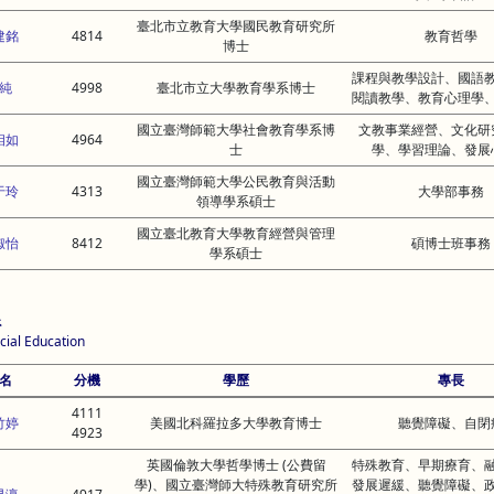
臺北市立教育大學國民教育研究所
建銘
4814
教育哲學
博士
課程與教學設計、國語
純
4998
臺北市立大學教育學系博士
閱讀教學、教育心理學
國立臺灣師範大學社會教育學系博
文教事業經營、文化研
相如
4964
士
學、學習理論、發展
國立臺灣師範大學公民教育與活動
于玲
4313
大學部事務
領導學系碩士
國立臺北教育大學教育經營與管理
淑怡
8412
碩博士班事務
學系碩士
系
cial Education
名
分機
學歷
專長
4111
竹婷
美國北科羅拉多大學教育博士
聽覺障礙、自閉
4923
英國倫敦大學哲學博士 (公費留
特殊教育、早期療育、
學)、國立臺灣師大特殊教育研究所
發展遲緩、聽覺障礙、