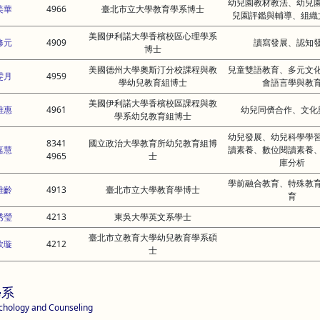
幼兒園教材教法、幼兒
美華
4966
臺北市立大學教育學系博士
兒園評鑑與輔導、組織
美國伊利諾大學香檳校區心理學系
修元
4909
讀寫發展、認知
博士
美國德州大學奧斯汀分校課程與教
兒童雙語教育、多元文
雯月
4959
學幼兒教育組博士
會語言學與教
美國伊利諾大學香檳校區課程與教
雅惠
4961
幼兒同儕合作、文化
學系幼兒教育組博士
幼兒發展、幼兒科學學
8341
國立政治大學教育所幼兒教育組博
嘉慧
讀素養、數位閱讀素養
4965
士
庫分析
學前融合教育、特殊教
雅齡
4913
臺北市立大學教育學博士
育
琇瑩
4213
東吳大學英文系學士
臺北市立教育大學幼兒教育學系碩
欣璇
4212
士
學系
chology and Counseling