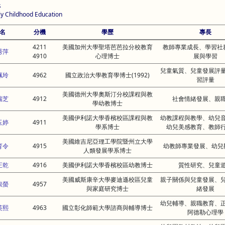
系
ly Childhood Education
名
分機
學歷
專長
4211
美國加州大學聖塔芭芭拉分校教育
教師專業成長、學習社
秀萍
4910
心理博士
展與學習
兒童氣質、兒童發展評
珮玲
4962
國立政治大學教育學博士(1992)
習評量
美國德州大學奧斯汀分校課程與教
瑞芝
4912
社會情緒發展、親
學幼教博士
美國伊利諾大學香檳校區課程與教
幼教課程與教學、幼兒
玉婷
4911
學系博士
幼兒美感教育、教師
美國維吉尼亞理工學院暨州立大學
育令
4915
幼教師專業發展、幼兒
人類發展學系博士
正乾
4916
美國伊利諾大學香檳校區幼教博士
質性研究、兒童
美國威斯康辛大學麥迪遜校區兒童
親子關係與兒童發展、
銀螢
4957
與家庭研究博士
緒發展
幼兒輔導、親職教育、
英熙
4963
國立彰化師範大學諮商與輔導博士
阿德勒心理學