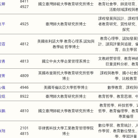
8411
玉卿
國立臺灣師範大學教育研究所博士
教育社會學、師資培育
4927
活動領域課程與
課程發展與設計、課程
良平
4925
臺灣師大教育研究所博士
者教育研究、質性研究
探究
教育心理學、認知發展
美國依利諾大學 教育心理系 認知與
雲霞
4812
計、讀寫評量與追蹤、
教學組 哲學博士
育、自主學習
文教經營管理、教育神
智勇
4813
國立中央大學企業管理系博士
巨量資料分析、教
英國布里斯托大學教育研究所哲學
課程與教學、國小社會
寶菁
4809
博士
學、比較教育
心儀
4946
美國哥倫比亞大學哲學博士
數學教育、課程與
鍠焜
8922
臺灣師大教育研究所博士
教育哲學、教育思潮、
教育哲學、科技哲學、
振鵬
4810
國立臺灣師範大學教育研究所博士
哲學、教育倫理學、教
專業倫理
數位學習、教育統計、
2101
菲律賓科技大學工業教育管理學院
詠翔
作學習、教育數位雙生
4815
博士
學、學習評量