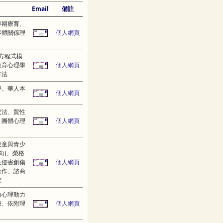
Email
備註
早期療育、
客體關係理
個人網頁
方程式模
教育心理學
個人網頁
方法
學、華人本
個人網頁
究法、質性
、團體心理
個人網頁
兒童與青少
向)、榮格
性侵害創傷
個人網頁
合作、諮商
究
向心理動力
療、依附理
個人網頁