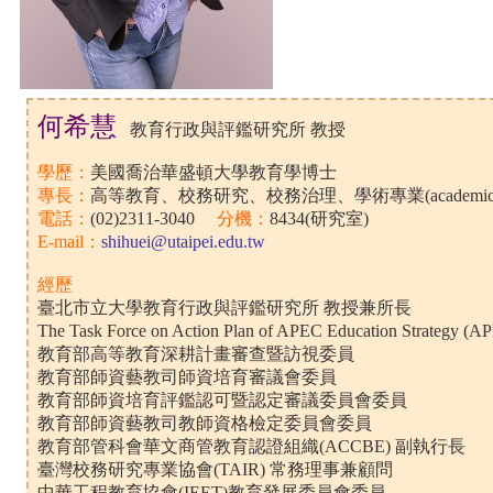
何希慧
教育行政與評鑑研究所 教授
學歷：
美國喬治華盛頓大學教育學博士
專長：
高等教育、校務研究、校務治理、學術專業(academic p
電話：
(02)2311-3040
分機：
8434(研究室)
E-mail：
shihuei@utaipei.edu.tw
經歷
臺北市立大學教育行政與評鑑研究所 教授兼所長
The Task Force on Action Plan of APEC Education Str
教育部高等教育深耕計畫審查暨訪視委員
教育部師資藝教司師資培育審議會委員
教育部師資培育評鑑認可暨認定審議委員會委員
教育部師資藝教司教師資格檢定委員會委員
教育部管科會華文商管教育認證組織(ACCBE) 副執行長
臺灣校務研究專業協會(TAIR) 常務理事兼顧問
中華工程教育協會(IEET)教育發展委員會委員