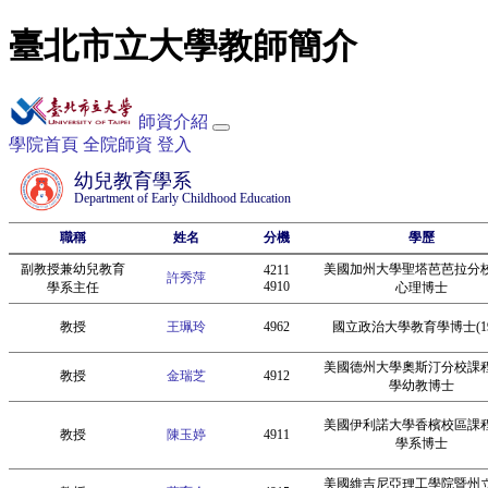
臺北市立大學教師簡介
師資介紹
學院首頁
全院師資
登入
幼兒教育學系
Department of Early Childhood Education
職稱
姓名
分機
學歷
副教授兼幼兒教育
美國加州大學聖塔芭芭拉分
4211
許秀萍
4910
學系主任
心理博士
教授
王珮玲
4962
國立政治大學教育學博士(19
美國德州大學奧斯汀分校課
教授
金瑞芝
4912
學幼教博士
美國伊利諾大學香檳校區課
教授
陳玉婷
4911
學系博士
美國維吉尼亞理工學院暨州