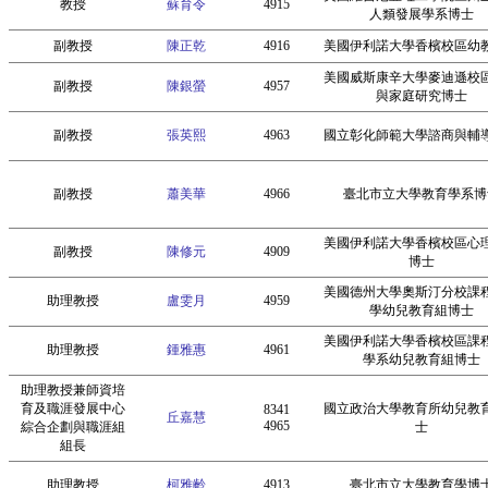
教授
蘇育令
4915
人類發展學系博士
副教授
陳正乾
4916
美國伊利諾大學香檳校區幼
美國威斯康辛大學麥迪遜校
副教授
陳銀螢
4957
與家庭研究博士
副教授
張英熙
4963
國立彰化師範大學諮商與輔
副教授
蕭美華
4966
臺北市立大學教育學系博
美國伊利諾大學香檳校區心
副教授
陳修元
4909
博士
美國德州大學奧斯汀分校課
助理教授
盧雯月
4959
學幼兒教育組博士
美國伊利諾大學香檳校區課
助理教授
鍾雅惠
4961
學系幼兒教育組博士
助理教授兼師資培
育及職涯發展中心
國立政治大學教育所幼兒教
8341
丘嘉慧
4965
綜合企劃與職涯組
士
組長
助理教授
柯雅齡
4913
臺北市立大學教育學博