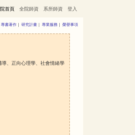
院首頁
全院師資
系所師資
登入
｜
專書著作
｜
研究計畫
｜
專業服務
｜
榮譽事項
輔導、正向心理學、社會情緒學