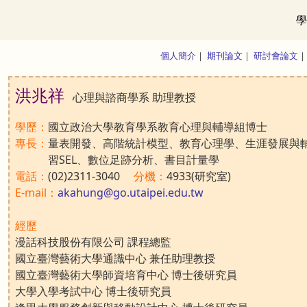
學
個人簡介
｜
期刊論文
｜
研討會論文
洪兆祥
心理與諮商學系 助理教授
學歷：
國立政治大學教育學系教育心理與輔導組博士
專長：
量表開發、高階統計模型、教育心理學、生涯發展與
習SEL、數位足跡分析、書目計量學
電話：
(02)2311-3040
分機：
4933(研究室)
E-mail：
akahung@go.utaipei.edu.tw
經歷
漫話科技股份有限公司 課程總監
國立臺灣藝術大學通識中心 兼任助理教授
國立臺灣藝術大學師資培育中心 博士後研究員
大學入學考試中心 博士後研究員