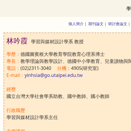
學
個人簡介
｜
期刊論文
｜
研討會論文
林吟霞
學習與媒材設計學系 教授
學歷：
德國圖賓根大學教育學院教育心理系博士
專長：
教學理論與教學設計、德國中小學教育、兒童讀物與
電話：
(02)2311-3040
分機：
4905(研究室)
E-mail：
yinhsia@go.utaipei.edu.tw
經歷
國立台灣大學社會學系助教、國中教師、國小教師
行政職歷
學習與媒材設計學系主任