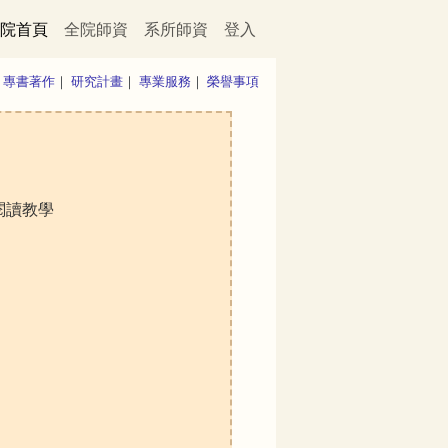
院首頁
全院師資
系所師資
登入
｜
專書著作
｜
研究計畫
｜
專業服務
｜
榮譽事項
閱讀教學