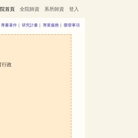
院首頁
全院師資
系所師資
登入
｜
專書著作
｜
研究計畫
｜
專業服務
｜
榮譽事項
育行政