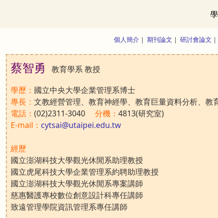
學
個人簡介
｜
期刊論文
｜
研討會論文
蔡智勇
教育學系 教授
學歷：
國立中央大學企業管理系博士
專長：
文教經營管理、教育神經學、教育巨量資料分析、教
電話：
(02)2311-3040
分機：
4813(研究室)
E-mail：
cytsai@utaipei.edu.tw
經歷
國立澎湖科技大學觀光休閒系助理教授
國立虎尾科技大學企業管理系約聘助理教授
國立澎湖科技大學觀光休閒系專案講師
慈惠醫護專校數位創意設計科專任講師
致遠管理學院資訊管理系專任講師