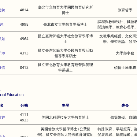
臺北市立教育大學國民教育研究所
建銘
4814
教育哲學
博士
課程與教學設計、國語
純
4998
臺北市立大學教育學系博士
閱讀教學、教育心理學
國立臺灣師範大學社會教育學系博
文教事業經營、文化研
相如
4964
士
學、學習理論、發展
國立臺灣師範大學公民教育與活動
于玲
4313
大學部事務
領導學系碩士
國立臺北教育大學教育經營與管理
淑怡
8412
碩博士班事務
學系碩士
系
cial Education
名
分機
學歷
專長
4111
竹婷
美國北科羅拉多大學教育博士
聽覺障礙、自閉
4923
英國倫敦大學哲學博士 (公費留
特殊教育、早期療育、
學)、國立臺灣師大特殊教育研究所
發展遲緩、聽覺障礙、