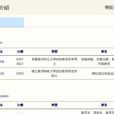
介紹
學院
on
名
分機
學歷
專長
8301
美國賓州州立大學特殊教育哲學博
智能障礙、音樂治療、
淑瑜
4921
士
早期療育
國立臺灣師範大學資訊教育研究所
駿奕
8303
網站資訊系統設
碩士
cation
名
分機
學歷
專長
教育史、課程史、教育