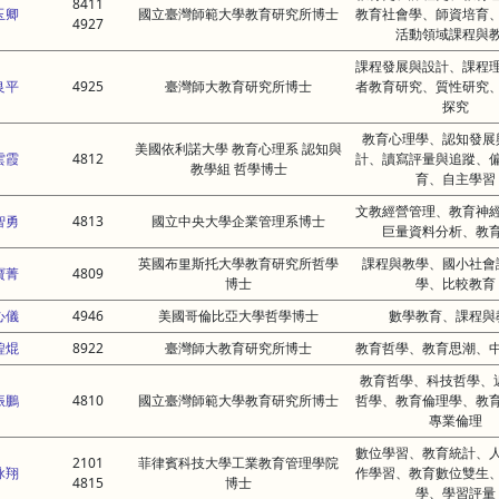
8411
玉卿
國立臺灣師範大學教育研究所博士
教育社會學、師資培育
4927
活動領域課程與
課程發展與設計、課程
良平
4925
臺灣師大教育研究所博士
者教育研究、質性研究
探究
教育心理學、認知發展
美國依利諾大學 教育心理系 認知與
雲霞
4812
計、讀寫評量與追蹤、
教學組 哲學博士
育、自主學習
文教經營管理、教育神
智勇
4813
國立中央大學企業管理系博士
巨量資料分析、教
英國布里斯托大學教育研究所哲學
課程與教學、國小社會
寶菁
4809
博士
學、比較教育
心儀
4946
美國哥倫比亞大學哲學博士
數學教育、課程與
鍠焜
8922
臺灣師大教育研究所博士
教育哲學、教育思潮、
教育哲學、科技哲學、
振鵬
4810
國立臺灣師範大學教育研究所博士
哲學、教育倫理學、教
專業倫理
數位學習、教育統計、
2101
菲律賓科技大學工業教育管理學院
詠翔
作學習、教育數位雙生
4815
博士
學、學習評量