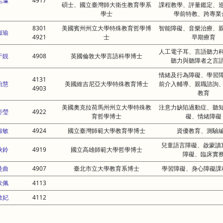
昆瀛
4917
碩士、國立臺灣師大衛生教育學系
課程教學、評量鑑定、
學士
學前特教、跨專業
8301
美國賓州州立大學特殊教育哲學博
智能障礙、音樂治療、
淑瑜
4921
士
早期療育
人工電子耳、言語聽力
于靚
4908
英國倫敦大學言語科學博士
聽力與聽障者之言
情緒及行為障礙、學習
4131
怡慧
美國維吉尼亞大學特殊教育博士
前介入輔導、親職諮詢
4903
教育
美國奧克拉荷馬州州立大學特殊教
注意力缺陷過動症、聽
姿瑩
4922
育哲學博士
礙、情緒障礙
淑敏
4924
國立臺灣師範大學教育學博士
資優教育、測驗
兒童語言障礙、啟蒙讀
秋鈴
4919
國立高雄師範大學哲學博士
障礙、臨床實
曼曲
4907
臺北市立大學教育系博士
學習障礙、身心障礙課
欣佩
4113
敏妃
4112