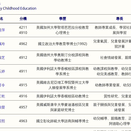
系
ly Childhood Education
名
分機
學歷
專長
4211
美國加州大學聖塔芭芭拉分校教育
教師專業成長、學習社
秀萍
4910
心理博士
展與學習
兒童氣質、兒童發展評
珮玲
4962
國立政治大學教育學博士(1992)
習評量
美國德州大學奧斯汀分校課程與教
瑞芝
4912
社會情緒發展、親
學幼教博士
美國伊利諾大學香檳校區課程與教
幼教課程與教學、幼兒
玉婷
4911
學系博士
幼兒美感教育、教師
美國維吉尼亞理工學院暨州立大學
育令
4915
幼教師專業發展、幼兒
人類發展學系博士
正乾
4916
美國伊利諾大學香檳校區幼教博士
質性研究、兒童
美國威斯康辛大學麥迪遜校區兒童
親子關係與兒童發展、
銀螢
4957
與家庭研究博士
緒發展
幼兒輔導、親職教育、
英熙
4963
國立彰化師範大學諮商與輔導博士
阿德勒心理學