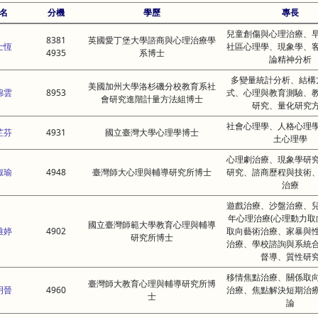
名
分機
學歷
專長
兒童創傷與心理治療、
8381
英國愛丁堡大學諮商與心理治療學
士恆
社區心理學、現象學、
4935
系博士
論精神分析
多變量統計分析、結構
美國加州大學洛杉磯分校教育系社
錦雲
8953
式、心理與教育測驗、
會研究進階計量方法組博士
研究、量化研究
社會心理學、人格心理
芷芬
4931
國立臺灣大學心理學博士
土心理學
心理劇治療、現象學研
淑瑜
4948
臺灣師大心理與輔導研究所博士
研究、諮商歷程與技術
治療
遊戲治療、沙盤治療、
年心理治療(心理動力取
國立臺灣師範大學教育心理與輔導
雅婷
4902
取向藝術治療、家暴與
研究所博士
治療、學校諮詢與系統
督導、質性研
移情焦點治療、關係取
臺灣師大教育心理與輔導研究所博
明晉
4960
治療、焦點解決短期治
士
論