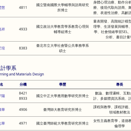
身體心理治療、動作分
國立暨南國際大學輔導與諮商研究
瑩慧
4811
療、後現代取向諮商、
所博士
療、表達性治療、高齡
量表開發、高階統計模
國立政治大學教育學系教育心理與
理學、生涯發展與輔導
兆祥
4933
輔導組博士
學、社會情緒學習SEL
分析、書目計量
臺北市立大學社會暨公共事務學系
芷瑄
8383
碩士
設計學系
rning and Materials Design
名
分機
學歷
專長
8421
數論、數理邏輯、互動
宇陽
國立中正大學應用數學研究所博士
8933
計、多媒體資訊系統、
課程與教學、課程評鑑
興華
4906
臺灣師大教育研究所博士
領域教材教法
女性主義教育學，道德
志華
4971
國立臺灣師範大學教育研究所博士
倫理學