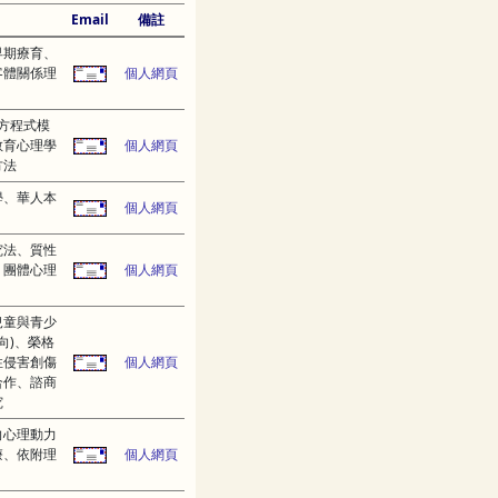
Email
備註
早期療育、
客體關係理
個人網頁
方程式模
教育心理學
個人網頁
方法
學、華人本
個人網頁
究法、質性
、團體心理
個人網頁
兒童與青少
向)、榮格
性侵害創傷
個人網頁
合作、諮商
究
向心理動力
療、依附理
個人網頁