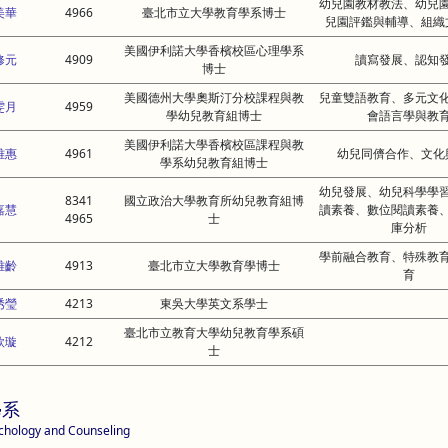
幼兒園教材教法、幼兒
美華
4966
臺北市立大學教育學系博士
兒園評鑑與輔導、組織
美國伊利諾大學香檳校區心理學系
修元
4909
讀寫發展、認知
博士
美國德州大學奧斯汀分校課程與教
兒童雙語教育、多元文
雯月
4959
學幼兒教育組博士
會語言學與教
美國伊利諾大學香檳校區課程與教
雅惠
4961
幼兒同儕合作、文化
學系幼兒教育組博士
幼兒發展、幼兒科學學
8341
國立政治大學教育所幼兒教育組博
嘉慧
讀素養、數位閱讀素養
4965
士
庫分析
學前融合教育、特殊教
雅齡
4913
臺北市立大學教育學博士
育
琇瑩
4213
東吳大學英文系學士
臺北市立教育大學幼兒教育學系碩
欣璇
4212
士
學系
chology and Counseling