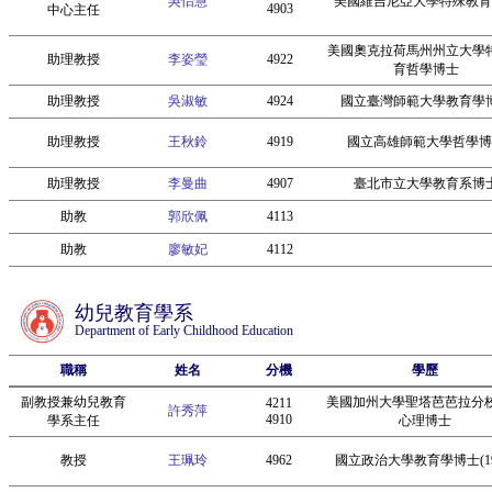
吳怡慧
美國維吉尼亞大學特殊教育
4903
中心主任
美國奧克拉荷馬州州立大學
助理教授
李姿瑩
4922
育哲學博士
助理教授
吳淑敏
4924
國立臺灣師範大學教育學
助理教授
王秋鈴
4919
國立高雄師範大學哲學博
助理教授
李曼曲
4907
臺北市立大學教育系博
助教
郭欣佩
4113
助教
廖敏妃
4112
幼兒教育學系
Department of Early Childhood Education
職稱
姓名
分機
學歷
副教授兼幼兒教育
美國加州大學聖塔芭芭拉分
4211
許秀萍
4910
學系主任
心理博士
教授
王珮玲
4962
國立政治大學教育學博士(19