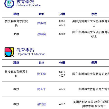
教育學院
College of Education
職稱
姓名
分機
學歷
教授兼教育學院院
美國賓州州立大學特殊教育
8301
陳淑瑜
4921
長
士
國立臺灣師範大學資訊教育
助教
蔡駿奕
8303
碩士
教育學系
Department of Education
職稱
姓名
分機
學歷
教授兼教育學系主
8411
鄭玉卿
國立臺灣師範大學教育研究
4927
任
教授
簡良平
4925
臺灣師大教育研究所博
美國依利諾大學 教育心理系
教授
梁雲霞
4812
與教學組 哲學博士