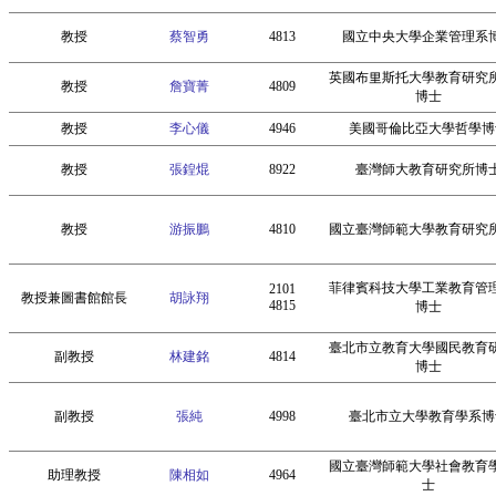
教授
蔡智勇
4813
國立中央大學企業管理系
英國布里斯托大學教育研究
教授
詹寶菁
4809
博士
教授
李心儀
4946
美國哥倫比亞大學哲學博
教授
張鍠焜
8922
臺灣師大教育研究所博
教授
游振鵬
4810
國立臺灣師範大學教育研究
菲律賓科技大學工業教育管
2101
教授兼圖書館館長
胡詠翔
4815
博士
臺北市立教育大學國民教育
副教授
林建銘
4814
博士
副教授
張純
4998
臺北市立大學教育學系博
國立臺灣師範大學社會教育
助理教授
陳相如
4964
士