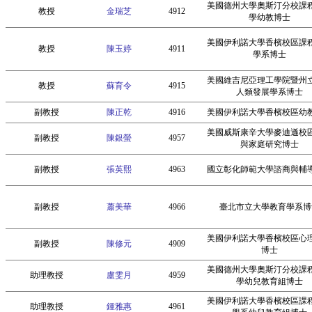
美國德州大學奧斯汀分校課
教授
金瑞芝
4912
學幼教博士
美國伊利諾大學香檳校區課
教授
陳玉婷
4911
學系博士
美國維吉尼亞理工學院暨州
教授
蘇育令
4915
人類發展學系博士
副教授
陳正乾
4916
美國伊利諾大學香檳校區幼
美國威斯康辛大學麥迪遜校
副教授
陳銀螢
4957
與家庭研究博士
副教授
張英熙
4963
國立彰化師範大學諮商與輔
副教授
蕭美華
4966
臺北市立大學教育學系博
美國伊利諾大學香檳校區心
副教授
陳修元
4909
博士
美國德州大學奧斯汀分校課
助理教授
盧雯月
4959
學幼兒教育組博士
美國伊利諾大學香檳校區課
助理教授
鍾雅惠
4961