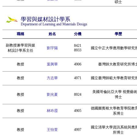
碩士
學習與媒材設計學系
Department of Learning and Materials Design
職稱
姓名
分機
學歷
副教授兼學習與媒
8421
劉宇陽
國立中正大學應用數學研究
8933
材設計學系主任
教授
葉興華
4906
臺灣師大教育研究所博
教授
方志華
4971
國立臺灣師範大學教育研究
美國哥倫比亞大學 視覺藝
教授
劉光夏
8924
博士
德國圖賓根大學教育學院教
教授
林吟霞
4905
系博士
國立清華大學資訊系統與應
教授
王怡萱
4997
所博士