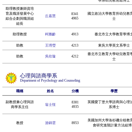
學系幼兒教育組博士
助理教授兼師資培
育及職涯發展中心
國立政治大學教育所幼兒教
8341
丘嘉慧
4965
綜合企劃與職涯組
士
組長
助理教授
柯雅齡
4913
臺北市立大學教育學博
助教
王琇瑩
4213
東吳大學英文系學士
臺北市立教育大學幼兒教育
助教
吳欣璇
4212
士
心理與諮商學系
Department of Psychology and Counseling
職稱
姓名
分機
學歷
副教授兼心理與諮
英國愛丁堡大學諮商與心理
8381
翁士恆
4935
商學系主任
系博士
美國加州大學洛杉磯分校教
教授
游錦雲
8953
會研究進階計量方法組博