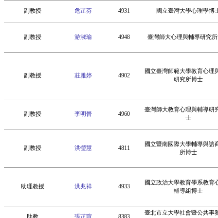
副教授
危芷芬
4931
國立臺灣大學心理學博
副教授
游淑瑜
4948
臺灣師大心理與輔導研究所
國立臺灣師範大學教育心理
副教授
莊雅婷
4902
研究所博士
臺灣師大教育心理與輔導研
副教授
李明晉
4960
士
國立暨南國際大學輔導與諮
副教授
洪瑩慧
4811
所博士
國立政治大學教育學系教育
助理教授
洪兆祥
4933
輔導組博士
臺北市立大學社會暨公共事
助教
張芷瑄
8383