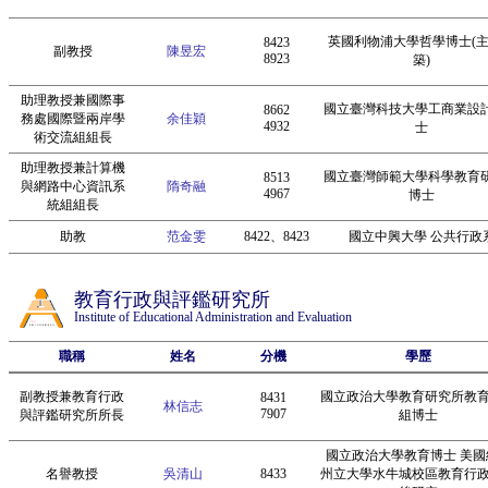
英國利物浦大學哲學博士(
8423
副教授
陳昱宏
8923
築)
助理教授兼國際事
國立臺灣科技大學工商業設
8662
務處國際暨兩岸學
余佳穎
4932
士
術交流組組長
助理教授兼計算機
國立臺灣師範大學科學教育
8513
與網路中心資訊系
隋奇融
4967
博士
統組組長
助教
范金雯
8422、8423
國立中興大學 公共行政
教育行政與評鑑研究所
Institute of Educational Administration and Evaluation
職稱
姓名
分機
學歷
副教授兼教育行政
國立政治大學教育研究所教
8431
林信志
7907
與評鑑研究所所長
組博士
國立政治大學教育博士 美國
名譽教授
吳清山
8433
州立大學水牛城校區教育行