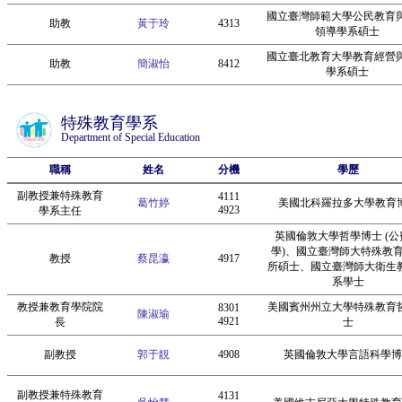
國立臺灣師範大學公民教育
助教
黃于玲
4313
領導學系碩士
國立臺北教育大學教育經營
助教
簡淑怡
8412
學系碩士
特殊教育學系
Department of Special Education
職稱
姓名
分機
學歷
副教授兼特殊教育
4111
葛竹婷
美國北科羅拉多大學教育
4923
學系主任
英國倫敦大學哲學博士 (公
學)、國立臺灣師大特殊教
教授
蔡昆瀛
4917
所碩士、國立臺灣師大衛生
系學士
教授兼教育學院院
美國賓州州立大學特殊教育
8301
陳淑瑜
4921
長
士
副教授
郭于靚
4908
英國倫敦大學言語科學博
副教授兼特殊教育
4131