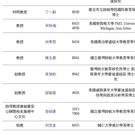
後研究
臺北市立師範學院國民教育
特聘教授
丁一顧
8938
博士
8433
美國密西根大學 PhD, Universit
教授
宋秋儀
4936
Michigan, Ann Arbor
教授
何希慧
8434
美國喬治華盛頓大學教育學
教授
陳文彥
8941
國立臺灣師範大學教育學系
臺灣師大教育研究所博士 美
副教授
黃旭鈞
8942
斯康辛大學麥迪遜校區 博士
究
美國威斯康辛大學麥迪遜校
副教授
謝紫菱
4926
領導與政策分析學系博
助理教授兼秘書室
1015
公關暨校友服務中
曾碩彥
國立臺灣師範大學教育學系
7904
心主任
助教
邱宜姿
8433
輔仁大學會計學系學士