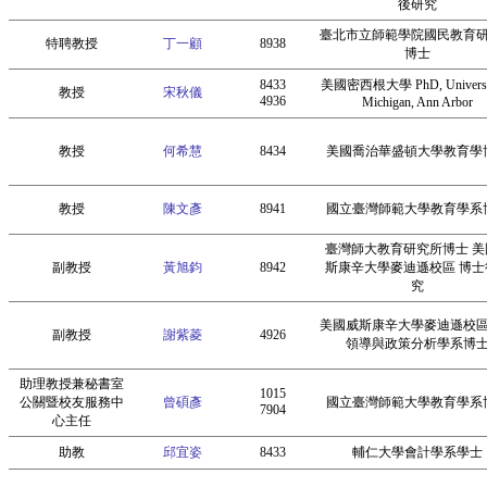
後研究
臺北市立師範學院國民教育
特聘教授
丁一顧
8938
博士
8433
美國密西根大學 PhD, Universit
教授
宋秋儀
4936
Michigan, Ann Arbor
教授
何希慧
8434
美國喬治華盛頓大學教育學
教授
陳文彥
8941
國立臺灣師範大學教育學系
臺灣師大教育研究所博士 美
副教授
黃旭鈞
8942
斯康辛大學麥迪遜校區 博士
究
美國威斯康辛大學麥迪遜校
副教授
謝紫菱
4926
領導與政策分析學系博
助理教授兼秘書室
1015
公關暨校友服務中
曾碩彥
國立臺灣師範大學教育學系
7904
心主任
助教
邱宜姿
8433
輔仁大學會計學系學士