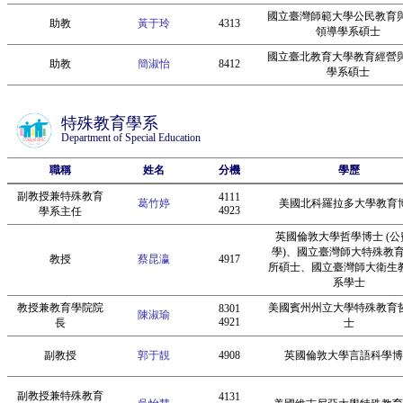
國立臺灣師範大學公民教育
助教
黃于玲
4313
領導學系碩士
國立臺北教育大學教育經營
助教
簡淑怡
8412
學系碩士
特殊教育學系
Department of Special Education
職稱
姓名
分機
學歷
副教授兼特殊教育
4111
葛竹婷
美國北科羅拉多大學教育
4923
學系主任
英國倫敦大學哲學博士 (公
學)、國立臺灣師大特殊教
教授
蔡昆瀛
4917
所碩士、國立臺灣師大衛生
系學士
教授兼教育學院院
美國賓州州立大學特殊教育
8301
陳淑瑜
4921
長
士
副教授
郭于靚
4908
英國倫敦大學言語科學博
副教授兼特殊教育
4131