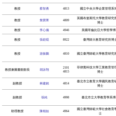
教授
蔡智勇
4813
國立中央大學企業管理系
英國布里斯托大學教育研究
教授
詹寶菁
4809
博士
教授
李心儀
4946
美國哥倫比亞大學哲學博
教授
張鍠焜
8922
臺灣師大教育研究所博
教授
游振鵬
4810
國立臺灣師範大學教育研究
菲律賓科技大學工業教育管
2101
教授兼圖書館館長
胡詠翔
4815
博士
臺北市立教育大學國民教育
副教授
林建銘
4814
博士
副教授
張純
4998
臺北市立大學教育學系博
國立臺灣師範大學社會教育
助理教授
陳相如
4964
士