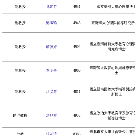
副教授
危芷芬
4931
國立臺灣大學心理學博
副教授
游淑瑜
4948
臺灣師大心理與輔導研究所
國立臺灣師範大學教育心理
副教授
莊雅婷
4902
研究所博士
臺灣師大教育心理與輔導研
副教授
李明晉
4960
士
國立暨南國際大學輔導與諮
副教授
洪瑩慧
4811
所博士
國立政治大學教育學系教育
助理教授
洪兆祥
4933
輔導組博士
臺北市立大學社會暨公共事
助教
張芷瑄
8383