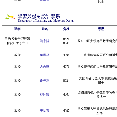
碩士
學習與媒材設計學系
Department of Learning and Materials Design
職稱
姓名
分機
學歷
副教授兼學習與媒
8421
劉宇陽
國立中正大學應用數學研究
8933
材設計學系主任
教授
葉興華
4906
臺灣師大教育研究所博
教授
方志華
4971
國立臺灣師範大學教育研究
美國哥倫比亞大學 視覺藝
教授
劉光夏
8924
博士
德國圖賓根大學教育學院教
教授
林吟霞
4905
系博士
國立清華大學資訊系統與應
教授
王怡萱
4997
所博士