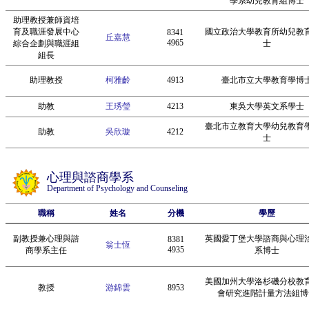
學系幼兒教育組博士
助理教授兼師資培
育及職涯發展中心
國立政治大學教育所幼兒教
8341
丘嘉慧
4965
綜合企劃與職涯組
士
組長
助理教授
柯雅齡
4913
臺北市立大學教育學博
助教
王琇瑩
4213
東吳大學英文系學士
臺北市立教育大學幼兒教育
助教
吳欣璇
4212
士
心理與諮商學系
Department of Psychology and Counseling
職稱
姓名
分機
學歷
副教授兼心理與諮
英國愛丁堡大學諮商與心理
8381
翁士恆
4935
商學系主任
系博士
美國加州大學洛杉磯分校教
教授
游錦雲
8953
會研究進階計量方法組博