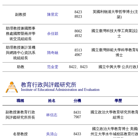
英國利物浦大學哲學博士(
8423
副教授
陳昱宏
8923
築)
助理教授兼國際事
國立臺灣科技大學工商業設
8662
務處國際暨兩岸學
余佳穎
4932
士
術交流組組長
助理教授兼計算機
國立臺灣師範大學科學教育
8513
與網路中心資訊系
隋奇融
4967
博士
統組組長
助教
范金雯
8422、8423
國立中興大學 公共行政
教育行政與評鑑研究所
Institute of Educational Administration and Evaluation
職稱
姓名
分機
學歷
副教授兼教育行政
國立政治大學教育研究所教
8431
林信志
7907
與評鑑研究所所長
組博士
國立政治大學教育博士 美國
名譽教授
吳清山
8433
州立大學水牛城校區教育行