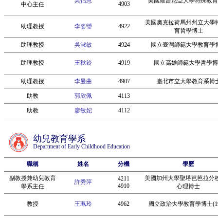
吳怡慧
美國維吉尼亞大學特殊教育
4903
中心主任
美國奧克拉荷馬州州立大學
助理教授
李姿瑩
4922
育哲學博士
助理教授
吳淑敏
4924
國立臺灣師範大學教育學
助理教授
王秋鈴
4919
國立高雄師範大學哲學博
助理教授
李曼曲
4907
臺北市立大學教育系博
助教
郭欣佩
4113
助教
廖敏妃
4112
幼兒教育學系
Department of Early Childhood Education
職稱
姓名
分機
學歷
副教授兼幼兒教育
美國加州大學聖塔芭芭拉分
4211
許秀萍
4910
學系主任
心理博士
教授
王珮玲
4962
國立政治大學教育學博士(19