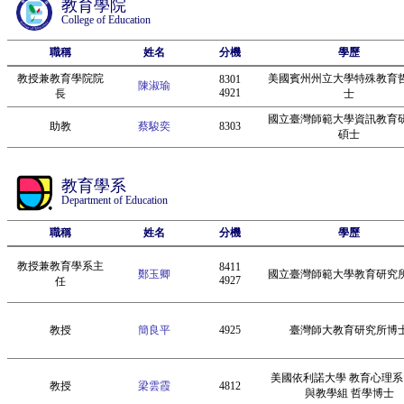
教育學院
College of Education
職稱
姓名
分機
學歷
教授兼教育學院院
美國賓州州立大學特殊教育
8301
陳淑瑜
4921
長
士
國立臺灣師範大學資訊教育
助教
蔡駿奕
8303
碩士
教育學系
Department of Education
職稱
姓名
分機
學歷
教授兼教育學系主
8411
鄭玉卿
國立臺灣師範大學教育研究
4927
任
教授
簡良平
4925
臺灣師大教育研究所博
美國依利諾大學 教育心理系
教授
梁雲霞
4812
與教學組 哲學博士