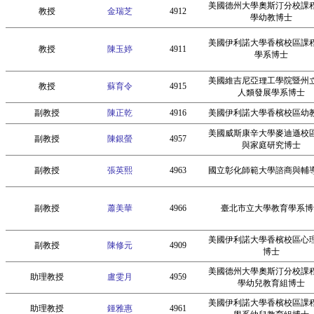
美國德州大學奧斯汀分校課
教授
金瑞芝
4912
學幼教博士
美國伊利諾大學香檳校區課
教授
陳玉婷
4911
學系博士
美國維吉尼亞理工學院暨州
教授
蘇育令
4915
人類發展學系博士
副教授
陳正乾
4916
美國伊利諾大學香檳校區幼
美國威斯康辛大學麥迪遜校
副教授
陳銀螢
4957
與家庭研究博士
副教授
張英熙
4963
國立彰化師範大學諮商與輔
副教授
蕭美華
4966
臺北市立大學教育學系博
美國伊利諾大學香檳校區心
副教授
陳修元
4909
博士
美國德州大學奧斯汀分校課
助理教授
盧雯月
4959
學幼兒教育組博士
美國伊利諾大學香檳校區課
助理教授
鍾雅惠
4961