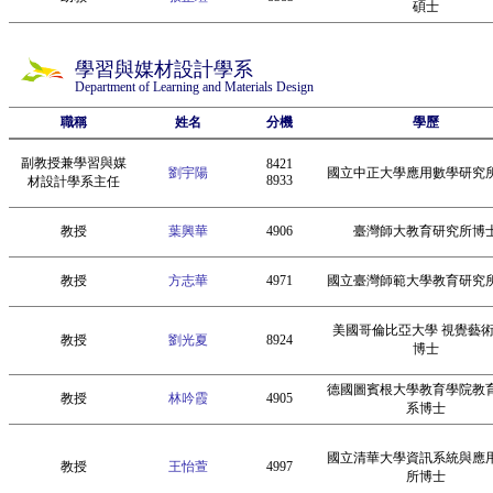
碩士
學習與媒材設計學系
Department of Learning and Materials Design
職稱
姓名
分機
學歷
副教授兼學習與媒
8421
劉宇陽
國立中正大學應用數學研究
8933
材設計學系主任
教授
葉興華
4906
臺灣師大教育研究所博
教授
方志華
4971
國立臺灣師範大學教育研究
美國哥倫比亞大學 視覺藝
教授
劉光夏
8924
博士
德國圖賓根大學教育學院教
教授
林吟霞
4905
系博士
國立清華大學資訊系統與應
教授
王怡萱
4997
所博士