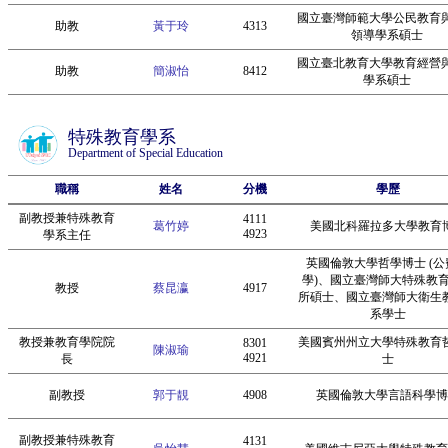
國立臺灣師範大學公民教育
助教
黃于玲
4313
領導學系碩士
國立臺北教育大學教育經營
助教
簡淑怡
8412
學系碩士
特殊教育學系
Department of Special Education
職稱
姓名
分機
學歷
副教授兼特殊教育
4111
葛竹婷
美國北科羅拉多大學教育
4923
學系主任
英國倫敦大學哲學博士 (公
學)、國立臺灣師大特殊教
教授
蔡昆瀛
4917
所碩士、國立臺灣師大衛生
系學士
教授兼教育學院院
美國賓州州立大學特殊教育
8301
陳淑瑜
4921
長
士
副教授
郭于靚
4908
英國倫敦大學言語科學博
副教授兼特殊教育
4131