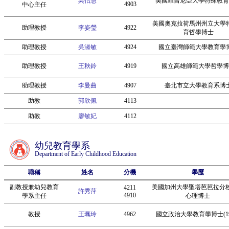
吳怡慧
美國維吉尼亞大學特殊教育
4903
中心主任
美國奧克拉荷馬州州立大學
助理教授
李姿瑩
4922
育哲學博士
助理教授
吳淑敏
4924
國立臺灣師範大學教育學
助理教授
王秋鈴
4919
國立高雄師範大學哲學博
助理教授
李曼曲
4907
臺北市立大學教育系博
助教
郭欣佩
4113
助教
廖敏妃
4112
幼兒教育學系
Department of Early Childhood Education
職稱
姓名
分機
學歷
副教授兼幼兒教育
美國加州大學聖塔芭芭拉分
4211
許秀萍
4910
學系主任
心理博士
教授
王珮玲
4962
國立政治大學教育學博士(19