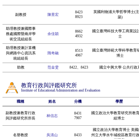
英國利物浦大學哲學博士(
8423
副教授
陳昱宏
8923
築)
助理教授兼國際事
國立臺灣科技大學工商業設
8662
務處國際暨兩岸學
余佳穎
4932
士
術交流組組長
助理教授兼計算機
國立臺灣師範大學科學教育
8513
與網路中心資訊系
隋奇融
4967
博士
統組組長
助教
范金雯
8422、8423
國立中興大學 公共行政
教育行政與評鑑研究所
Institute of Educational Administration and Evaluation
職稱
姓名
分機
學歷
副教授兼教育行政
國立政治大學教育研究所教
8431
林信志
7907
與評鑑研究所所長
組博士
國立政治大學教育博士 美國
名譽教授
吳清山
8433
州立大學水牛城校區教育行