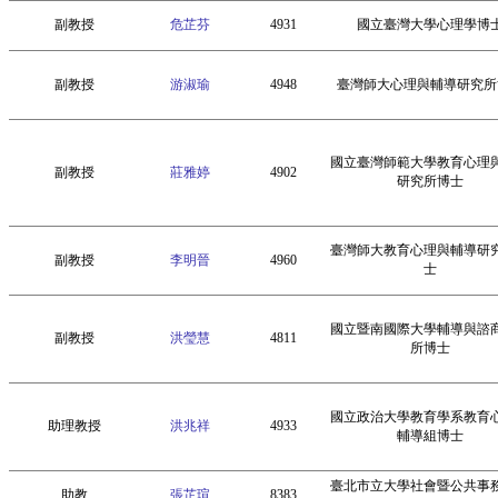
副教授
危芷芬
4931
國立臺灣大學心理學博
副教授
游淑瑜
4948
臺灣師大心理與輔導研究所
國立臺灣師範大學教育心理
副教授
莊雅婷
4902
研究所博士
臺灣師大教育心理與輔導研
副教授
李明晉
4960
士
國立暨南國際大學輔導與諮
副教授
洪瑩慧
4811
所博士
國立政治大學教育學系教育
助理教授
洪兆祥
4933
輔導組博士
臺北市立大學社會暨公共事
助教
張芷瑄
8383