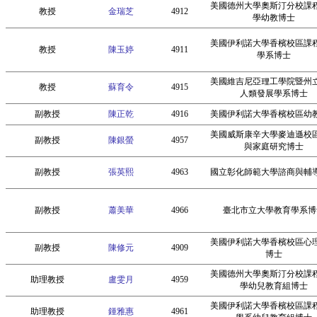
美國德州大學奧斯汀分校課
教授
金瑞芝
4912
學幼教博士
美國伊利諾大學香檳校區課
教授
陳玉婷
4911
學系博士
美國維吉尼亞理工學院暨州
教授
蘇育令
4915
人類發展學系博士
副教授
陳正乾
4916
美國伊利諾大學香檳校區幼
美國威斯康辛大學麥迪遜校
副教授
陳銀螢
4957
與家庭研究博士
副教授
張英熙
4963
國立彰化師範大學諮商與輔
副教授
蕭美華
4966
臺北市立大學教育學系博
美國伊利諾大學香檳校區心
副教授
陳修元
4909
博士
美國德州大學奧斯汀分校課
助理教授
盧雯月
4959
學幼兒教育組博士
美國伊利諾大學香檳校區課
助理教授
鍾雅惠
4961