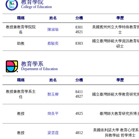
教育學院
College of Education
職稱
姓名
分機
學歷
教授兼教育學院院
美國賓州州立大學特殊教育
8301
陳淑瑜
4921
長
士
國立臺灣師範大學資訊教育
助教
蔡駿奕
8303
碩士
教育學系
Department of Education
職稱
姓名
分機
學歷
教授兼教育學系主
8411
鄭玉卿
國立臺灣師範大學教育研究
4927
任
教授
簡良平
4925
臺灣師大教育研究所博
美國依利諾大學 教育心理系
教授
梁雲霞
4812
與教學組 哲學博士