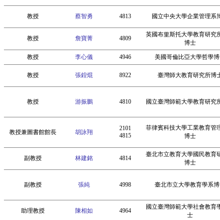
教授
蔡智勇
4813
國立中央大學企業管理系
英國布里斯托大學教育研究
教授
詹寶菁
4809
博士
教授
李心儀
4946
美國哥倫比亞大學哲學博
教授
張鍠焜
8922
臺灣師大教育研究所博
教授
游振鵬
4810
國立臺灣師範大學教育研究
菲律賓科技大學工業教育管
2101
教授兼圖書館館長
胡詠翔
4815
博士
臺北市立教育大學國民教育
副教授
林建銘
4814
博士
副教授
張純
4998
臺北市立大學教育學系博
國立臺灣師範大學社會教育
助理教授
陳相如
4964
士