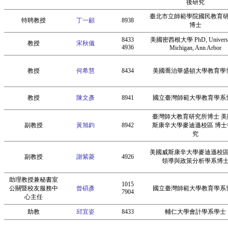
後研究
臺北市立師範學院國民教育
特聘教授
丁一顧
8938
博士
8433
美國密西根大學 PhD, Universit
教授
宋秋儀
4936
Michigan, Ann Arbor
教授
何希慧
8434
美國喬治華盛頓大學教育學
教授
陳文彥
8941
國立臺灣師範大學教育學系
臺灣師大教育研究所博士 美
副教授
黃旭鈞
8942
斯康辛大學麥迪遜校區 博士
究
美國威斯康辛大學麥迪遜校
副教授
謝紫菱
4926
領導與政策分析學系博
助理教授兼秘書室
1015
公關暨校友服務中
曾碩彥
國立臺灣師範大學教育學系
7904
心主任
助教
邱宜姿
8433
輔仁大學會計學系學士