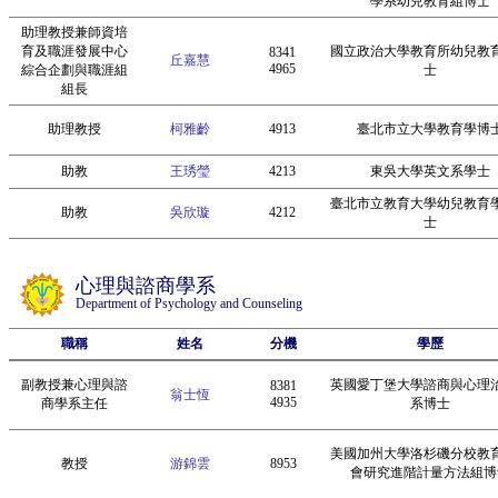
學系幼兒教育組博士
助理教授兼師資培
育及職涯發展中心
國立政治大學教育所幼兒教
8341
丘嘉慧
4965
綜合企劃與職涯組
士
組長
助理教授
柯雅齡
4913
臺北市立大學教育學博
助教
王琇瑩
4213
東吳大學英文系學士
臺北市立教育大學幼兒教育
助教
吳欣璇
4212
士
心理與諮商學系
Department of Psychology and Counseling
職稱
姓名
分機
學歷
副教授兼心理與諮
英國愛丁堡大學諮商與心理
8381
翁士恆
4935
商學系主任
系博士
美國加州大學洛杉磯分校教
教授
游錦雲
8953
會研究進階計量方法組博