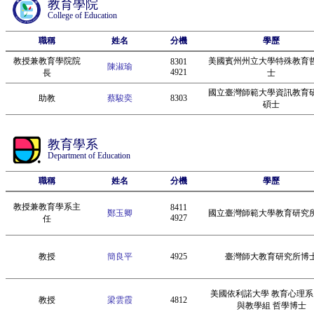
教育學院
College of Education
職稱
姓名
分機
學歷
教授兼教育學院院
美國賓州州立大學特殊教育
8301
陳淑瑜
4921
長
士
國立臺灣師範大學資訊教育
助教
蔡駿奕
8303
碩士
教育學系
Department of Education
職稱
姓名
分機
學歷
教授兼教育學系主
8411
鄭玉卿
國立臺灣師範大學教育研究
4927
任
教授
簡良平
4925
臺灣師大教育研究所博
美國依利諾大學 教育心理系
教授
梁雲霞
4812
與教學組 哲學博士