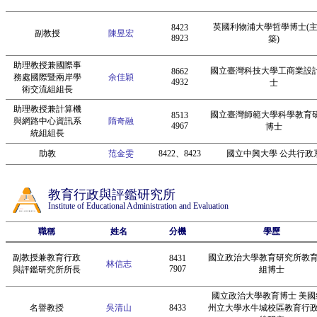
英國利物浦大學哲學博士(
8423
副教授
陳昱宏
8923
築)
助理教授兼國際事
國立臺灣科技大學工商業設
8662
務處國際暨兩岸學
余佳穎
4932
士
術交流組組長
助理教授兼計算機
國立臺灣師範大學科學教育
8513
與網路中心資訊系
隋奇融
4967
博士
統組組長
助教
范金雯
8422、8423
國立中興大學 公共行政
教育行政與評鑑研究所
Institute of Educational Administration and Evaluation
職稱
姓名
分機
學歷
副教授兼教育行政
國立政治大學教育研究所教
8431
林信志
7907
與評鑑研究所所長
組博士
國立政治大學教育博士 美國
名譽教授
吳清山
8433
州立大學水牛城校區教育行