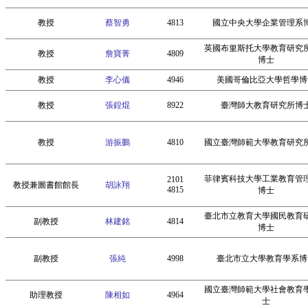
教授
蔡智勇
4813
國立中央大學企業管理系
英國布里斯托大學教育研究
教授
詹寶菁
4809
博士
教授
李心儀
4946
美國哥倫比亞大學哲學博
教授
張鍠焜
8922
臺灣師大教育研究所博
教授
游振鵬
4810
國立臺灣師範大學教育研究
菲律賓科技大學工業教育管
2101
教授兼圖書館館長
胡詠翔
4815
博士
臺北市立教育大學國民教育
副教授
林建銘
4814
博士
副教授
張純
4998
臺北市立大學教育學系博
國立臺灣師範大學社會教育
助理教授
陳相如
4964
士