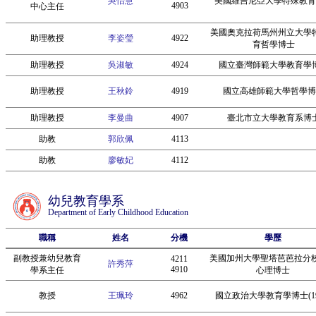
吳怡慧
美國維吉尼亞大學特殊教育
4903
中心主任
美國奧克拉荷馬州州立大學
助理教授
李姿瑩
4922
育哲學博士
助理教授
吳淑敏
4924
國立臺灣師範大學教育學
助理教授
王秋鈴
4919
國立高雄師範大學哲學博
助理教授
李曼曲
4907
臺北市立大學教育系博
助教
郭欣佩
4113
助教
廖敏妃
4112
幼兒教育學系
Department of Early Childhood Education
職稱
姓名
分機
學歷
副教授兼幼兒教育
美國加州大學聖塔芭芭拉分
4211
許秀萍
4910
學系主任
心理博士
教授
王珮玲
4962
國立政治大學教育學博士(19