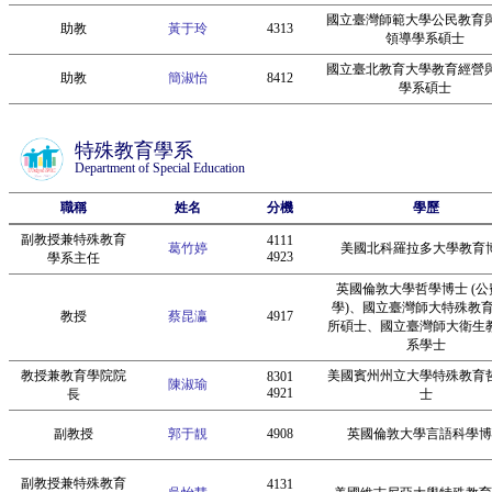
國立臺灣師範大學公民教育
助教
黃于玲
4313
領導學系碩士
國立臺北教育大學教育經營
助教
簡淑怡
8412
學系碩士
特殊教育學系
Department of Special Education
職稱
姓名
分機
學歷
副教授兼特殊教育
4111
葛竹婷
美國北科羅拉多大學教育
4923
學系主任
英國倫敦大學哲學博士 (公
學)、國立臺灣師大特殊教
教授
蔡昆瀛
4917
所碩士、國立臺灣師大衛生
系學士
教授兼教育學院院
美國賓州州立大學特殊教育
8301
陳淑瑜
4921
長
士
副教授
郭于靚
4908
英國倫敦大學言語科學博
副教授兼特殊教育
4131