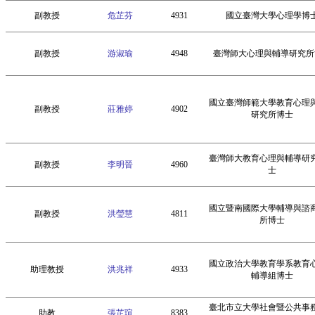
副教授
危芷芬
4931
國立臺灣大學心理學博
副教授
游淑瑜
4948
臺灣師大心理與輔導研究所
國立臺灣師範大學教育心理
副教授
莊雅婷
4902
研究所博士
臺灣師大教育心理與輔導研
副教授
李明晉
4960
士
國立暨南國際大學輔導與諮
副教授
洪瑩慧
4811
所博士
國立政治大學教育學系教育
助理教授
洪兆祥
4933
輔導組博士
臺北市立大學社會暨公共事
助教
張芷瑄
8383