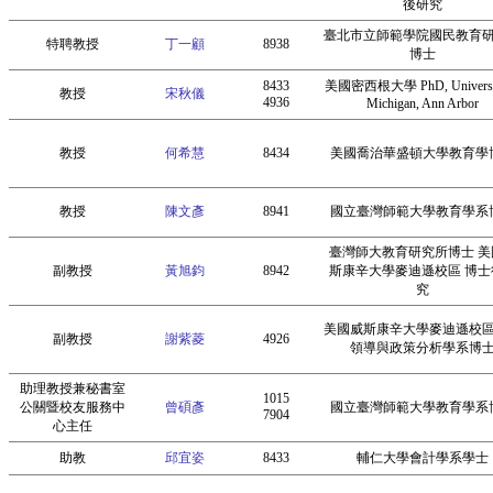
後研究
臺北市立師範學院國民教育
特聘教授
丁一顧
8938
博士
8433
美國密西根大學 PhD, Universit
教授
宋秋儀
4936
Michigan, Ann Arbor
教授
何希慧
8434
美國喬治華盛頓大學教育學
教授
陳文彥
8941
國立臺灣師範大學教育學系
臺灣師大教育研究所博士 美
副教授
黃旭鈞
8942
斯康辛大學麥迪遜校區 博士
究
美國威斯康辛大學麥迪遜校
副教授
謝紫菱
4926
領導與政策分析學系博
助理教授兼秘書室
1015
公關暨校友服務中
曾碩彥
國立臺灣師範大學教育學系
7904
心主任
助教
邱宜姿
8433
輔仁大學會計學系學士