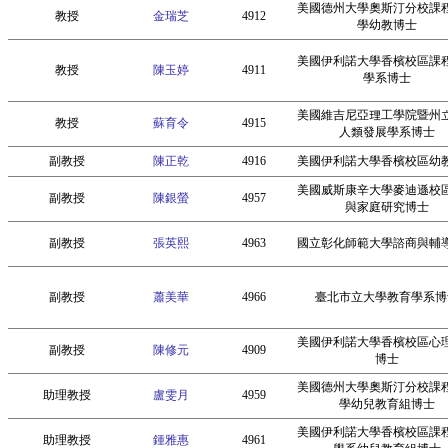
美國德州大學奧斯汀分校課
教授
金瑞芝
4912
學幼教博士
美國伊利諾大學香檳校區課
教授
陳玉婷
4911
學系博士
美國維吉尼亞理工學院暨州
教授
蘇育令
4915
人類發展學系博士
副教授
陳正乾
4916
美國伊利諾大學香檳校區幼
美國威斯康辛大學麥迪遜校
副教授
陳銀螢
4957
與家庭研究博士
副教授
張英熙
4963
國立彰化師範大學諮商與輔
副教授
蕭美華
4966
臺北市立大學教育學系博
美國伊利諾大學香檳校區心
副教授
陳修元
4909
博士
美國德州大學奧斯汀分校課
助理教授
盧雯月
4959
學幼兒教育組博士
美國伊利諾大學香檳校區課
助理教授
鍾雅惠
4961