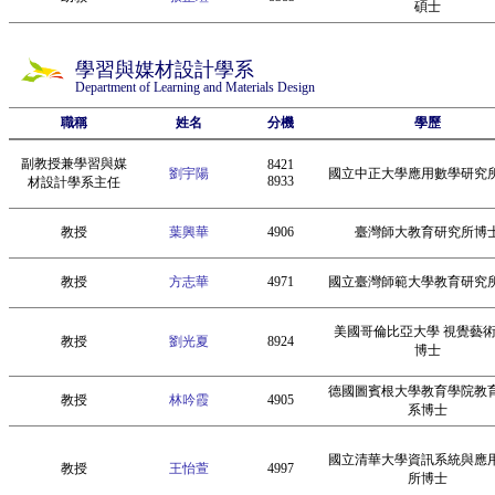
碩士
學習與媒材設計學系
Department of Learning and Materials Design
職稱
姓名
分機
學歷
副教授兼學習與媒
8421
劉宇陽
國立中正大學應用數學研究
8933
材設計學系主任
教授
葉興華
4906
臺灣師大教育研究所博
教授
方志華
4971
國立臺灣師範大學教育研究
美國哥倫比亞大學 視覺藝
教授
劉光夏
8924
博士
德國圖賓根大學教育學院教
教授
林吟霞
4905
系博士
國立清華大學資訊系統與應
教授
王怡萱
4997
所博士