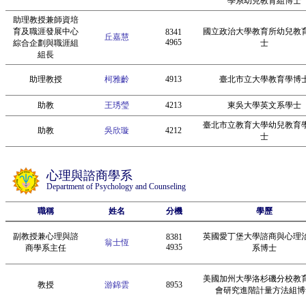
學系幼兒教育組博士
助理教授兼師資培
育及職涯發展中心
國立政治大學教育所幼兒教
8341
丘嘉慧
4965
綜合企劃與職涯組
士
組長
助理教授
柯雅齡
4913
臺北市立大學教育學博
助教
王琇瑩
4213
東吳大學英文系學士
臺北市立教育大學幼兒教育
助教
吳欣璇
4212
士
心理與諮商學系
Department of Psychology and Counseling
職稱
姓名
分機
學歷
副教授兼心理與諮
英國愛丁堡大學諮商與心理
8381
翁士恆
4935
商學系主任
系博士
美國加州大學洛杉磯分校教
教授
游錦雲
8953
會研究進階計量方法組博