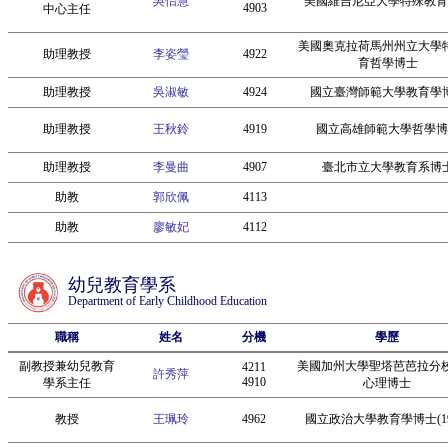
吳怡慧
美國維吉尼亞大學特殊教育
4903
中心主任
美國奧克拉荷馬州州立大學
助理教授
李姿瑩
4922
育哲學博士
助理教授
吳淑敏
4924
國立臺灣師範大學教育學
助理教授
王秋鈴
4919
國立高雄師範大學哲學博
助理教授
李曼曲
4907
臺北市立大學教育系博
助教
郭欣佩
4113
助教
廖敏妃
4112
幼兒教育學系
Department of Early Childhood Education
職稱
姓名
分機
學歷
副教授兼幼兒教育
美國加州大學聖塔芭芭拉分
4211
許秀萍
4910
學系主任
心理博士
教授
王珮玲
4962
國立政治大學教育學博士(19