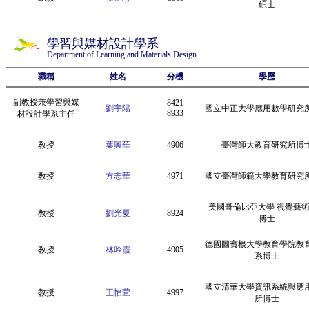
碩士
學習與媒材設計學系
Department of Learning and Materials Design
職稱
姓名
分機
學歷
副教授兼學習與媒
8421
劉宇陽
國立中正大學應用數學研究
8933
材設計學系主任
教授
葉興華
4906
臺灣師大教育研究所博
教授
方志華
4971
國立臺灣師範大學教育研究
美國哥倫比亞大學 視覺藝
教授
劉光夏
8924
博士
德國圖賓根大學教育學院教
教授
林吟霞
4905
系博士
國立清華大學資訊系統與應
教授
王怡萱
4997
所博士