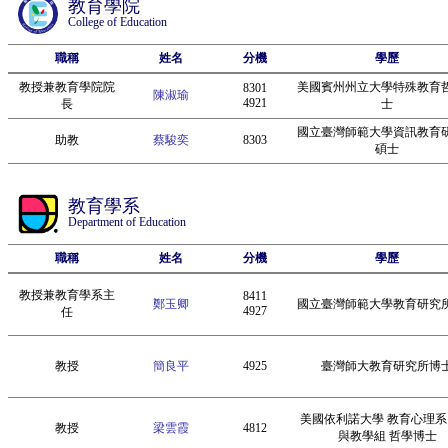
教育學院
College of Education
職稱
姓名
分機
學歷
教授兼教育學院院
美國賓州州立大學特殊教育
8301
陳淑瑜
4921
長
士
國立臺灣師範大學資訊教育
助教
蔡駿奕
8303
碩士
教育學系
Department of Education
職稱
姓名
分機
學歷
教授兼教育學系主
8411
鄭玉卿
國立臺灣師範大學教育研究
4927
任
教授
簡良平
4925
臺灣師大教育研究所博
美國依利諾大學 教育心理系
教授
梁雲霞
4812
與教學組 哲學博士