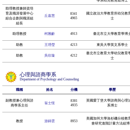
學系幼兒教育組博士
助理教授兼師資培
育及職涯發展中心
國立政治大學教育所幼兒教
8341
丘嘉慧
4965
綜合企劃與職涯組
士
組長
助理教授
柯雅齡
4913
臺北市立大學教育學博
助教
王琇瑩
4213
東吳大學英文系學士
臺北市立教育大學幼兒教育
助教
吳欣璇
4212
士
心理與諮商學系
Department of Psychology and Counseling
職稱
姓名
分機
學歷
副教授兼心理與諮
英國愛丁堡大學諮商與心理
8381
翁士恆
4935
商學系主任
系博士
美國加州大學洛杉磯分校教
教授
游錦雲
8953
會研究進階計量方法組博