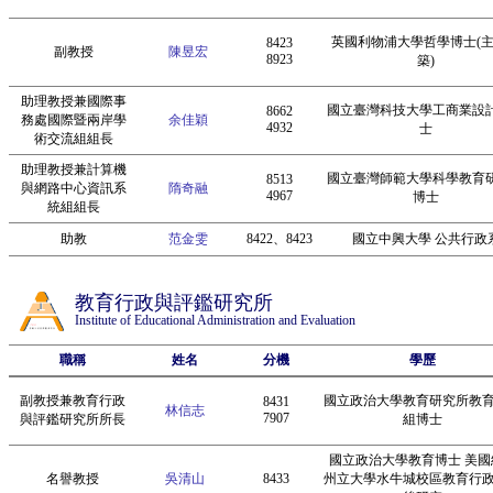
英國利物浦大學哲學博士(
8423
副教授
陳昱宏
8923
築)
助理教授兼國際事
國立臺灣科技大學工商業設
8662
務處國際暨兩岸學
余佳穎
4932
士
術交流組組長
助理教授兼計算機
國立臺灣師範大學科學教育
8513
與網路中心資訊系
隋奇融
4967
博士
統組組長
助教
范金雯
8422、8423
國立中興大學 公共行政
教育行政與評鑑研究所
Institute of Educational Administration and Evaluation
職稱
姓名
分機
學歷
副教授兼教育行政
國立政治大學教育研究所教
8431
林信志
7907
與評鑑研究所所長
組博士
國立政治大學教育博士 美國
名譽教授
吳清山
8433
州立大學水牛城校區教育行