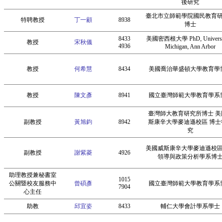
後研究
臺北市立師範學院國民教育
特聘教授
丁一顧
8938
博士
8433
美國密西根大學 PhD, Universit
教授
宋秋儀
4936
Michigan, Ann Arbor
教授
何希慧
8434
美國喬治華盛頓大學教育學
教授
陳文彥
8941
國立臺灣師範大學教育學系
臺灣師大教育研究所博士 美
副教授
黃旭鈞
8942
斯康辛大學麥迪遜校區 博士
究
美國威斯康辛大學麥迪遜校
副教授
謝紫菱
4926
領導與政策分析學系博
助理教授兼秘書室
1015
公關暨校友服務中
曾碩彥
國立臺灣師範大學教育學系
7904
心主任
助教
邱宜姿
8433
輔仁大學會計學系學士