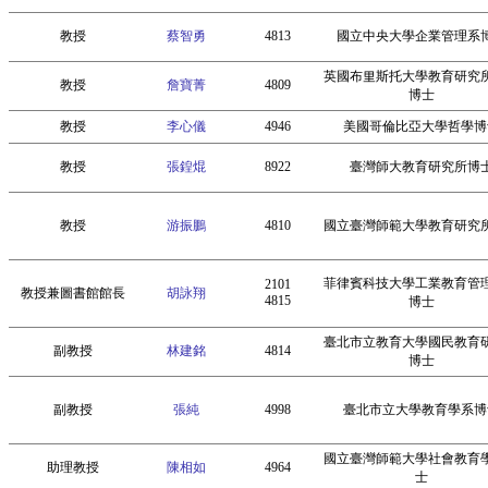
教授
蔡智勇
4813
國立中央大學企業管理系
英國布里斯托大學教育研究
教授
詹寶菁
4809
博士
教授
李心儀
4946
美國哥倫比亞大學哲學博
教授
張鍠焜
8922
臺灣師大教育研究所博
教授
游振鵬
4810
國立臺灣師範大學教育研究
菲律賓科技大學工業教育管
2101
教授兼圖書館館長
胡詠翔
4815
博士
臺北市立教育大學國民教育
副教授
林建銘
4814
博士
副教授
張純
4998
臺北市立大學教育學系博
國立臺灣師範大學社會教育
助理教授
陳相如
4964
士