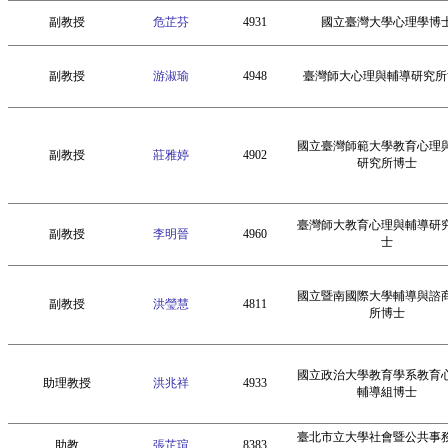
副教授
危芷芬
4931
國立臺灣大學心理學博
副教授
游淑瑜
4948
臺灣師大心理與輔導研究所
國立臺灣師範大學教育心理
副教授
莊雅婷
4902
研究所博士
臺灣師大教育心理與輔導研
副教授
李明晉
4960
士
國立暨南國際大學輔導與諮
副教授
洪瑩慧
4811
所博士
國立政治大學教育學系教育
助理教授
洪兆祥
4933
輔導組博士
臺北市立大學社會暨公共事
助教
張芷瑄
8383