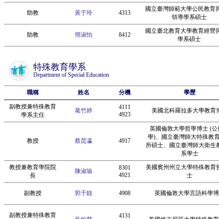
國立臺灣師範大學公民教育
助教
黃于玲
4313
領導學系碩士
國立臺北教育大學教育經營
助教
簡淑怡
8412
學系碩士
特殊教育學系
Department of Special Education
職稱
姓名
分機
學歷
副教授兼特殊教育
4111
葛竹婷
美國北科羅拉多大學教育
4923
學系主任
英國倫敦大學哲學博士 (公
學)、國立臺灣師大特殊教
教授
蔡昆瀛
4917
所碩士、國立臺灣師大衛生
系學士
教授兼教育學院院
美國賓州州立大學特殊教育
8301
陳淑瑜
4921
長
士
副教授
郭于靚
4908
英國倫敦大學言語科學博
副教授兼特殊教育
4131