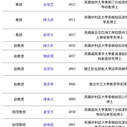
美國德州大學奧斯汀分校課
教授
金瑞芝
4912
學幼教博士
美國伊利諾大學香檳校區課
教授
陳玉婷
4911
學系博士
美國維吉尼亞理工學院暨州
教授
蘇育令
4915
人類發展學系博士
副教授
陳正乾
4916
美國伊利諾大學香檳校區幼
美國威斯康辛大學麥迪遜校
副教授
陳銀螢
4957
與家庭研究博士
副教授
張英熙
4963
國立彰化師範大學諮商與輔
副教授
蕭美華
4966
臺北市立大學教育學系博
美國伊利諾大學香檳校區心
副教授
陳修元
4909
博士
美國德州大學奧斯汀分校課
助理教授
盧雯月
4959
學幼兒教育組博士
美國伊利諾大學香檳校區課
助理教授
鍾雅惠
4961