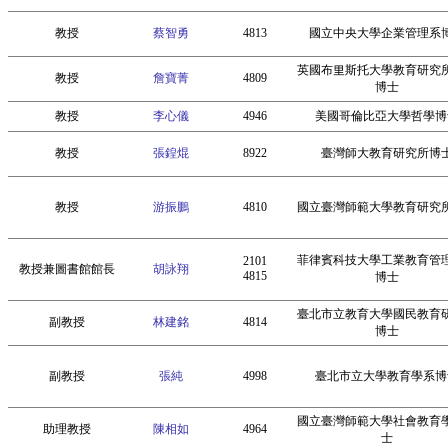
教授
蔡智勇
4813
國立中央大學企業管理系
英國布里斯托大學教育研究
教授
詹寶菁
4809
博士
教授
李心儀
4946
美國哥倫比亞大學哲學博
教授
張鍠焜
8922
臺灣師大教育研究所博
教授
游振鵬
4810
國立臺灣師範大學教育研究
菲律賓科技大學工業教育管
2101
教授兼圖書館館長
胡詠翔
4815
博士
臺北市立教育大學國民教育
副教授
林建銘
4814
博士
副教授
張純
4998
臺北市立大學教育學系博
國立臺灣師範大學社會教育
助理教授
陳相如
4964
士