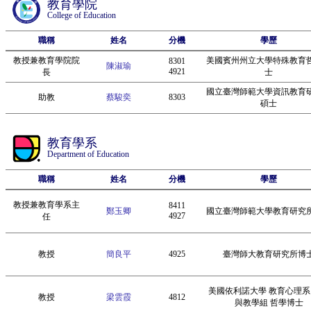
教育學院
College of Education
職稱
姓名
分機
學歷
教授兼教育學院院
美國賓州州立大學特殊教育
8301
陳淑瑜
4921
長
士
國立臺灣師範大學資訊教育
助教
蔡駿奕
8303
碩士
教育學系
Department of Education
職稱
姓名
分機
學歷
教授兼教育學系主
8411
鄭玉卿
國立臺灣師範大學教育研究
4927
任
教授
簡良平
4925
臺灣師大教育研究所博
美國依利諾大學 教育心理系
教授
梁雲霞
4812
與教學組 哲學博士