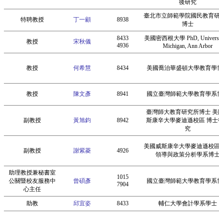
後研究
臺北市立師範學院國民教育
特聘教授
丁一顧
8938
博士
8433
美國密西根大學 PhD, Universit
教授
宋秋儀
4936
Michigan, Ann Arbor
教授
何希慧
8434
美國喬治華盛頓大學教育學
教授
陳文彥
8941
國立臺灣師範大學教育學系
臺灣師大教育研究所博士 美
副教授
黃旭鈞
8942
斯康辛大學麥迪遜校區 博士
究
美國威斯康辛大學麥迪遜校
副教授
謝紫菱
4926
領導與政策分析學系博
助理教授兼秘書室
1015
公關暨校友服務中
曾碩彥
國立臺灣師範大學教育學系
7904
心主任
助教
邱宜姿
8433
輔仁大學會計學系學士