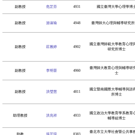
副教授
危芷芬
4931
國立臺灣大學心理學博
副教授
游淑瑜
4948
臺灣師大心理與輔導研究所
國立臺灣師範大學教育心理
副教授
莊雅婷
4902
研究所博士
臺灣師大教育心理與輔導研
副教授
李明晉
4960
士
國立暨南國際大學輔導與諮
副教授
洪瑩慧
4811
所博士
國立政治大學教育學系教育
助理教授
洪兆祥
4933
輔導組博士
臺北市立大學社會暨公共事
助教
張芷瑄
8383