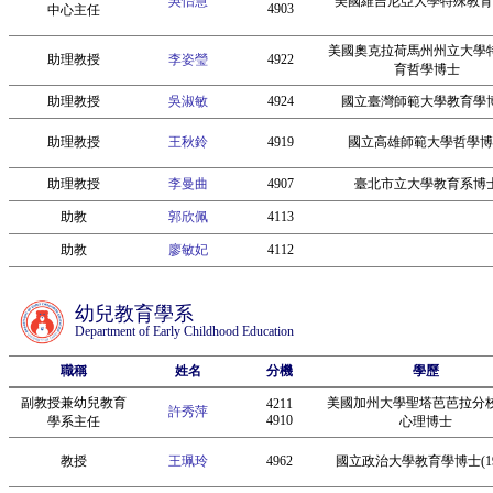
吳怡慧
美國維吉尼亞大學特殊教育
4903
中心主任
美國奧克拉荷馬州州立大學
助理教授
李姿瑩
4922
育哲學博士
助理教授
吳淑敏
4924
國立臺灣師範大學教育學
助理教授
王秋鈴
4919
國立高雄師範大學哲學博
助理教授
李曼曲
4907
臺北市立大學教育系博
助教
郭欣佩
4113
助教
廖敏妃
4112
幼兒教育學系
Department of Early Childhood Education
職稱
姓名
分機
學歷
副教授兼幼兒教育
美國加州大學聖塔芭芭拉分
4211
許秀萍
4910
學系主任
心理博士
教授
王珮玲
4962
國立政治大學教育學博士(19