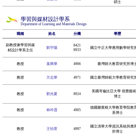
碩士
學習與媒材設計學系
Department of Learning and Materials Design
職稱
姓名
分機
學歷
副教授兼學習與媒
8421
劉宇陽
國立中正大學應用數學研究
8933
材設計學系主任
教授
葉興華
4906
臺灣師大教育研究所博
教授
方志華
4971
國立臺灣師範大學教育研究
美國哥倫比亞大學 視覺藝
教授
劉光夏
8924
博士
德國圖賓根大學教育學院教
教授
林吟霞
4905
系博士
國立清華大學資訊系統與應
教授
王怡萱
4997
所博士