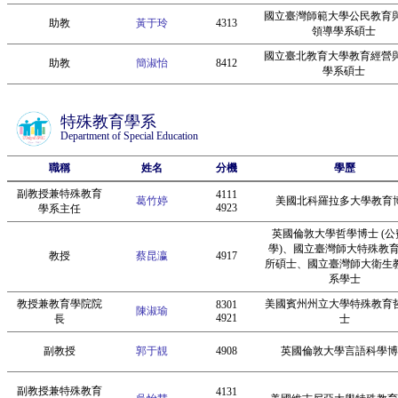
國立臺灣師範大學公民教育
助教
黃于玲
4313
領導學系碩士
國立臺北教育大學教育經營
助教
簡淑怡
8412
學系碩士
特殊教育學系
Department of Special Education
職稱
姓名
分機
學歷
副教授兼特殊教育
4111
葛竹婷
美國北科羅拉多大學教育
4923
學系主任
英國倫敦大學哲學博士 (公
學)、國立臺灣師大特殊教
教授
蔡昆瀛
4917
所碩士、國立臺灣師大衛生
系學士
教授兼教育學院院
美國賓州州立大學特殊教育
8301
陳淑瑜
4921
長
士
副教授
郭于靚
4908
英國倫敦大學言語科學博
副教授兼特殊教育
4131