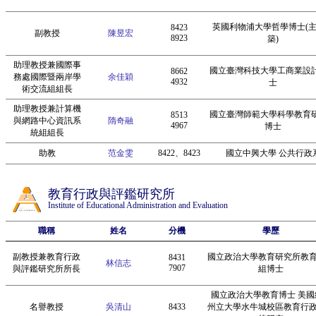
英國利物浦大學哲學博士(
8423
副教授
陳昱宏
8923
築)
助理教授兼國際事
國立臺灣科技大學工商業設
8662
務處國際暨兩岸學
余佳穎
4932
士
術交流組組長
助理教授兼計算機
國立臺灣師範大學科學教育
8513
與網路中心資訊系
隋奇融
4967
博士
統組組長
助教
范金雯
8422、8423
國立中興大學 公共行政
教育行政與評鑑研究所
Institute of Educational Administration and Evaluation
職稱
姓名
分機
學歷
副教授兼教育行政
國立政治大學教育研究所教
8431
林信志
7907
與評鑑研究所所長
組博士
國立政治大學教育博士 美國
名譽教授
吳清山
8433
州立大學水牛城校區教育行