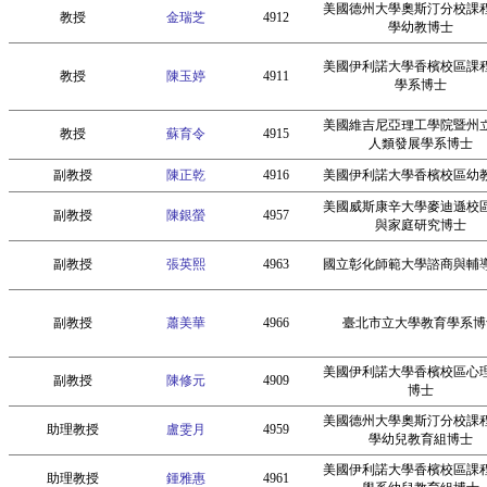
美國德州大學奧斯汀分校課
教授
金瑞芝
4912
學幼教博士
美國伊利諾大學香檳校區課
教授
陳玉婷
4911
學系博士
美國維吉尼亞理工學院暨州
教授
蘇育令
4915
人類發展學系博士
副教授
陳正乾
4916
美國伊利諾大學香檳校區幼
美國威斯康辛大學麥迪遜校
副教授
陳銀螢
4957
與家庭研究博士
副教授
張英熙
4963
國立彰化師範大學諮商與輔
副教授
蕭美華
4966
臺北市立大學教育學系博
美國伊利諾大學香檳校區心
副教授
陳修元
4909
博士
美國德州大學奧斯汀分校課
助理教授
盧雯月
4959
學幼兒教育組博士
美國伊利諾大學香檳校區課
助理教授
鍾雅惠
4961