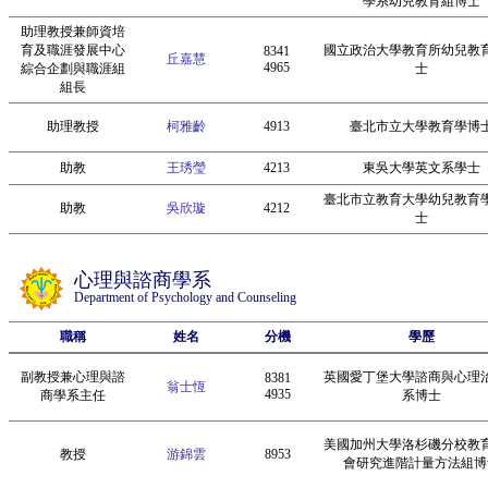
學系幼兒教育組博士
助理教授兼師資培
育及職涯發展中心
國立政治大學教育所幼兒教
8341
丘嘉慧
4965
綜合企劃與職涯組
士
組長
助理教授
柯雅齡
4913
臺北市立大學教育學博
助教
王琇瑩
4213
東吳大學英文系學士
臺北市立教育大學幼兒教育
助教
吳欣璇
4212
士
心理與諮商學系
Department of Psychology and Counseling
職稱
姓名
分機
學歷
副教授兼心理與諮
英國愛丁堡大學諮商與心理
8381
翁士恆
4935
商學系主任
系博士
美國加州大學洛杉磯分校教
教授
游錦雲
8953
會研究進階計量方法組博