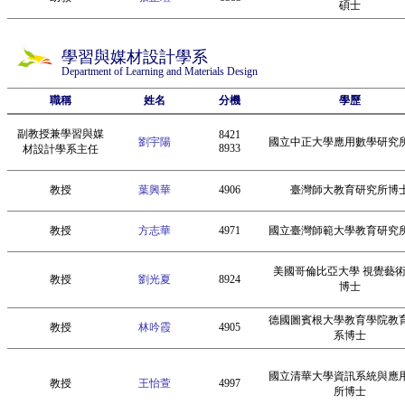
碩士
學習與媒材設計學系
Department of Learning and Materials Design
職稱
姓名
分機
學歷
副教授兼學習與媒
8421
劉宇陽
國立中正大學應用數學研究
8933
材設計學系主任
教授
葉興華
4906
臺灣師大教育研究所博
教授
方志華
4971
國立臺灣師範大學教育研究
美國哥倫比亞大學 視覺藝
教授
劉光夏
8924
博士
德國圖賓根大學教育學院教
教授
林吟霞
4905
系博士
國立清華大學資訊系統與應
教授
王怡萱
4997
所博士