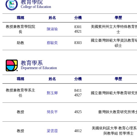
教育學院
College of Education
職稱
姓名
分機
學歷
教授兼教育學院院
美國賓州州立大學特殊教育
8301
陳淑瑜
4921
長
士
國立臺灣師範大學資訊教育
助教
蔡駿奕
8303
碩士
教育學系
Department of Education
職稱
姓名
分機
學歷
教授兼教育學系主
8411
鄭玉卿
國立臺灣師範大學教育研究
4927
任
教授
簡良平
4925
臺灣師大教育研究所博
美國依利諾大學 教育心理系
教授
梁雲霞
4812
與教學組 哲學博士