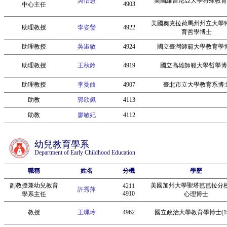
吳怡慧
美國維吉尼亞大學特殊教育
4903
中心主任
美國奧克拉荷馬州州立大學
助理教授
李姿瑩
4922
育哲學博士
助理教授
吳淑敏
4924
國立臺灣師範大學教育學
助理教授
王秋鈴
4919
國立高雄師範大學哲學博
助理教授
李曼曲
4907
臺北市立大學教育系博
助教
郭欣佩
4113
助教
廖敏妃
4112
幼兒教育學系
Department of Early Childhood Education
職稱
姓名
分機
學歷
副教授兼幼兒教育
美國加州大學聖塔芭芭拉分
4211
許秀萍
4910
學系主任
心理博士
教授
王珮玲
4962
國立政治大學教育學博士(19