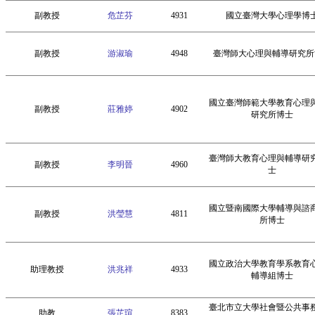
副教授
危芷芬
4931
國立臺灣大學心理學博
副教授
游淑瑜
4948
臺灣師大心理與輔導研究所
國立臺灣師範大學教育心理
副教授
莊雅婷
4902
研究所博士
臺灣師大教育心理與輔導研
副教授
李明晉
4960
士
國立暨南國際大學輔導與諮
副教授
洪瑩慧
4811
所博士
國立政治大學教育學系教育
助理教授
洪兆祥
4933
輔導組博士
臺北市立大學社會暨公共事
助教
張芷瑄
8383