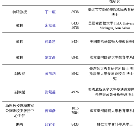
後研究
臺北市立師範學院國民教育
特聘教授
丁一顧
8938
博士
8433
美國密西根大學 PhD, Universit
教授
宋秋儀
4936
Michigan, Ann Arbor
教授
何希慧
8434
美國喬治華盛頓大學教育學
教授
陳文彥
8941
國立臺灣師範大學教育學系
臺灣師大教育研究所博士 美
副教授
黃旭鈞
8942
斯康辛大學麥迪遜校區 博士
究
美國威斯康辛大學麥迪遜校
副教授
謝紫菱
4926
領導與政策分析學系博
助理教授兼秘書室
1015
公關暨校友服務中
曾碩彥
國立臺灣師範大學教育學系
7904
心主任
助教
邱宜姿
8433
輔仁大學會計學系學士