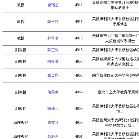
美國德州大學奧斯汀分校課
教授
金瑞芝
4912
學幼教博士
美國伊利諾大學香檳校區課
教授
陳玉婷
4911
學系博士
美國維吉尼亞理工學院暨州
教授
蘇育令
4915
人類發展學系博士
副教授
陳正乾
4916
美國伊利諾大學香檳校區幼
美國威斯康辛大學麥迪遜校
副教授
陳銀螢
4957
與家庭研究博士
副教授
張英熙
4963
國立彰化師範大學諮商與輔
副教授
蕭美華
4966
臺北市立大學教育學系博
美國伊利諾大學香檳校區心
副教授
陳修元
4909
博士
美國德州大學奧斯汀分校課
助理教授
盧雯月
4959
學幼兒教育組博士
美國伊利諾大學香檳校區課
助理教授
鍾雅惠
4961