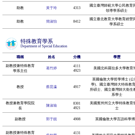
國立臺灣師範大學公民教育
助教
黃于玲
4313
領導學系碩士
國立臺北教育大學教育經營
助教
簡淑怡
8412
學系碩士
特殊教育學系
Department of Special Education
職稱
姓名
分機
學歷
副教授兼特殊教育
4111
葛竹婷
美國北科羅拉多大學教育
4923
學系主任
英國倫敦大學哲學博士 (公
學)、國立臺灣師大特殊教
教授
蔡昆瀛
4917
所碩士、國立臺灣師大衛生
系學士
教授兼教育學院院
美國賓州州立大學特殊教育
8301
陳淑瑜
4921
長
士
副教授
郭于靚
4908
英國倫敦大學言語科學博
副教授兼特殊教育
4131