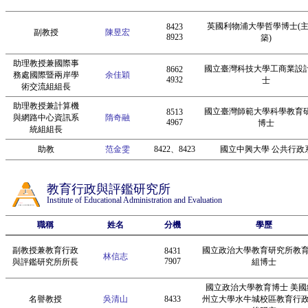
英國利物浦大學哲學博士(
8423
副教授
陳昱宏
8923
築)
助理教授兼國際事
國立臺灣科技大學工商業設
8662
務處國際暨兩岸學
余佳穎
4932
士
術交流組組長
助理教授兼計算機
國立臺灣師範大學科學教育
8513
與網路中心資訊系
隋奇融
4967
博士
統組組長
助教
范金雯
8422、8423
國立中興大學 公共行政
教育行政與評鑑研究所
Institute of Educational Administration and Evaluation
職稱
姓名
分機
學歷
副教授兼教育行政
國立政治大學教育研究所教
8431
林信志
7907
與評鑑研究所所長
組博士
國立政治大學教育博士 美國
名譽教授
吳清山
8433
州立大學水牛城校區教育行