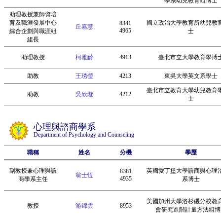
學系幼兒教育組博士
助理教授兼師資培
育及職涯發展中心
國立政治大學教育所幼兒教
8341
丘嘉慧
4965
綜合企劃與職涯組
士
組長
助理教授
柯雅齡
4913
臺北市立大學教育學博
助教
王琇瑩
4213
東吳大學英文系學士
臺北市立教育大學幼兒教育
助教
吳欣璇
4212
士
心理與諮商學系
Department of Psychology and Counseling
職稱
姓名
分機
學歷
副教授兼心理與諮
英國愛丁堡大學諮商與心理
8381
翁士恆
4935
商學系主任
系博士
美國加州大學洛杉磯分校教
教授
游錦雲
8953
會研究進階計量方法組博