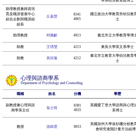
學系幼兒教育組博士
助理教授兼師資培
育及職涯發展中心
國立政治大學教育所幼兒教
8341
丘嘉慧
4965
綜合企劃與職涯組
士
組長
助理教授
柯雅齡
4913
臺北市立大學教育學博
助教
王琇瑩
4213
東吳大學英文系學士
臺北市立教育大學幼兒教育
助教
吳欣璇
4212
士
心理與諮商學系
Department of Psychology and Counseling
職稱
姓名
分機
學歷
副教授兼心理與諮
英國愛丁堡大學諮商與心理
8381
翁士恆
4935
商學系主任
系博士
美國加州大學洛杉磯分校教
教授
游錦雲
8953
會研究進階計量方法組博