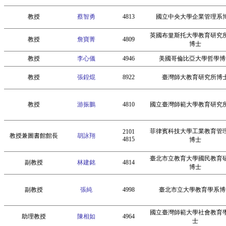
教授
蔡智勇
4813
國立中央大學企業管理系
英國布里斯托大學教育研究
教授
詹寶菁
4809
博士
教授
李心儀
4946
美國哥倫比亞大學哲學博
教授
張鍠焜
8922
臺灣師大教育研究所博
教授
游振鵬
4810
國立臺灣師範大學教育研究
菲律賓科技大學工業教育管
2101
教授兼圖書館館長
胡詠翔
4815
博士
臺北市立教育大學國民教育
副教授
林建銘
4814
博士
副教授
張純
4998
臺北市立大學教育學系博
國立臺灣師範大學社會教育
助理教授
陳相如
4964
士