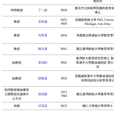
後研究
臺北市立師範學院國民教育
特聘教授
丁一顧
8938
博士
8433
美國密西根大學 PhD, Universit
教授
宋秋儀
4936
Michigan, Ann Arbor
教授
何希慧
8434
美國喬治華盛頓大學教育學
教授
陳文彥
8941
國立臺灣師範大學教育學系
臺灣師大教育研究所博士 美
副教授
黃旭鈞
8942
斯康辛大學麥迪遜校區 博士
究
美國威斯康辛大學麥迪遜校
副教授
謝紫菱
4926
領導與政策分析學系博
助理教授兼秘書室
1015
公關暨校友服務中
曾碩彥
國立臺灣師範大學教育學系
7904
心主任
助教
邱宜姿
8433
輔仁大學會計學系學士