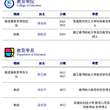
教育學院
College of Education
職稱
姓名
分機
學歷
教授兼教育學院院
美國賓州州立大學特殊教育
8301
陳淑瑜
4921
長
士
國立臺灣師範大學資訊教育
助教
蔡駿奕
8303
碩士
教育學系
Department of Education
職稱
姓名
分機
學歷
教授兼教育學系主
8411
鄭玉卿
國立臺灣師範大學教育研究
4927
任
教授
簡良平
4925
臺灣師大教育研究所博
美國依利諾大學 教育心理系
教授
梁雲霞
4812
與教學組 哲學博士