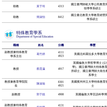
國立臺灣師範大學公民教育
助教
黃于玲
4313
領導學系碩士
國立臺北教育大學教育經營
助教
簡淑怡
8412
學系碩士
特殊教育學系
Department of Special Education
職稱
姓名
分機
學歷
副教授兼特殊教育
4111
葛竹婷
美國北科羅拉多大學教育
4923
學系主任
英國倫敦大學哲學博士 (公
學)、國立臺灣師大特殊教
教授
蔡昆瀛
4917
所碩士、國立臺灣師大衛生
系學士
教授兼教育學院院
美國賓州州立大學特殊教育
8301
陳淑瑜
4921
長
士
副教授
郭于靚
4908
英國倫敦大學言語科學博
副教授兼特殊教育
4131