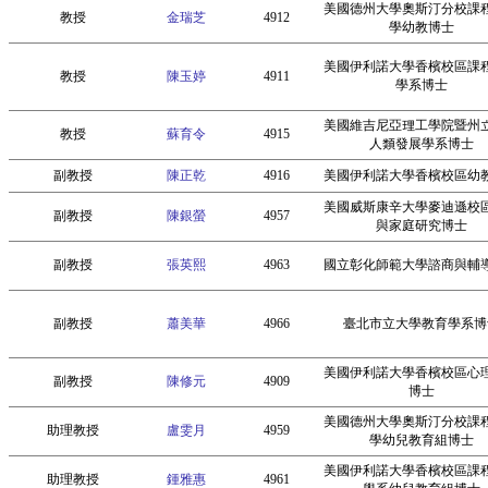
美國德州大學奧斯汀分校課
教授
金瑞芝
4912
學幼教博士
美國伊利諾大學香檳校區課
教授
陳玉婷
4911
學系博士
美國維吉尼亞理工學院暨州
教授
蘇育令
4915
人類發展學系博士
副教授
陳正乾
4916
美國伊利諾大學香檳校區幼
美國威斯康辛大學麥迪遜校
副教授
陳銀螢
4957
與家庭研究博士
副教授
張英熙
4963
國立彰化師範大學諮商與輔
副教授
蕭美華
4966
臺北市立大學教育學系博
美國伊利諾大學香檳校區心
副教授
陳修元
4909
博士
美國德州大學奧斯汀分校課
助理教授
盧雯月
4959
學幼兒教育組博士
美國伊利諾大學香檳校區課
助理教授
鍾雅惠
4961