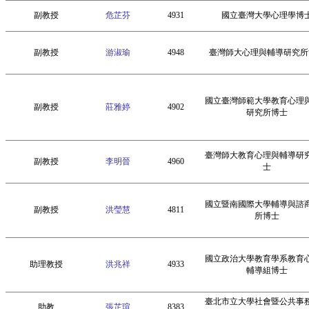
副教授
危芷芬
4931
國立臺灣大學心理學博
副教授
游淑瑜
4948
臺灣師大心理與輔導研究所
國立臺灣師範大學教育心理
副教授
莊雅婷
4902
研究所博士
臺灣師大教育心理與輔導研
副教授
李明晉
4960
士
國立暨南國際大學輔導與諮
副教授
洪瑩慧
4811
所博士
國立政治大學教育學系教育
助理教授
洪兆祥
4933
輔導組博士
臺北市立大學社會暨公共事
助教
張芷瑄
8383