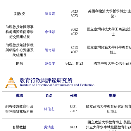
英國利物浦大學哲學博士(
8423
副教授
陳昱宏
8923
築)
助理教授兼國際事
國立臺灣科技大學工商業設
8662
務處國際暨兩岸學
余佳穎
4932
士
術交流組組長
助理教授兼計算機
國立臺灣師範大學科學教育
8513
與網路中心資訊系
隋奇融
4967
博士
統組組長
助教
范金雯
8422、8423
國立中興大學 公共行政
教育行政與評鑑研究所
Institute of Educational Administration and Evaluation
職稱
姓名
分機
學歷
副教授兼教育行政
國立政治大學教育研究所教
8431
林信志
7907
與評鑑研究所所長
組博士
國立政治大學教育博士 美國
名譽教授
吳清山
8433
州立大學水牛城校區教育行