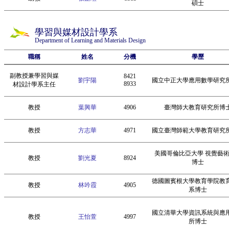
碩士
學習與媒材設計學系
Department of Learning and Materials Design
職稱
姓名
分機
學歷
副教授兼學習與媒
8421
劉宇陽
國立中正大學應用數學研究
8933
材設計學系主任
教授
葉興華
4906
臺灣師大教育研究所博
教授
方志華
4971
國立臺灣師範大學教育研究
美國哥倫比亞大學 視覺藝
教授
劉光夏
8924
博士
德國圖賓根大學教育學院教
教授
林吟霞
4905
系博士
國立清華大學資訊系統與應
教授
王怡萱
4997
所博士