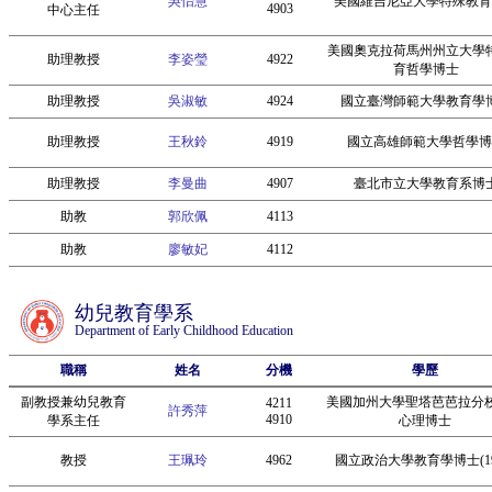
吳怡慧
美國維吉尼亞大學特殊教育
4903
中心主任
美國奧克拉荷馬州州立大學
助理教授
李姿瑩
4922
育哲學博士
助理教授
吳淑敏
4924
國立臺灣師範大學教育學
助理教授
王秋鈴
4919
國立高雄師範大學哲學博
助理教授
李曼曲
4907
臺北市立大學教育系博
助教
郭欣佩
4113
助教
廖敏妃
4112
幼兒教育學系
Department of Early Childhood Education
職稱
姓名
分機
學歷
副教授兼幼兒教育
美國加州大學聖塔芭芭拉分
4211
許秀萍
4910
學系主任
心理博士
教授
王珮玲
4962
國立政治大學教育學博士(19