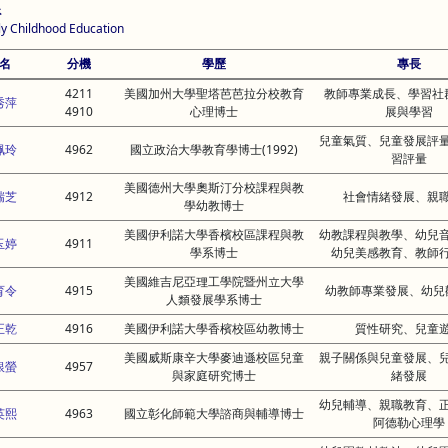
系
ly Childhood Education
名
分機
學歷
專長
4211
美國加州大學聖塔芭芭拉分校教育
教師專業成長、學習社
秀萍
4910
心理博士
展與學習
兒童氣質、兒童發展評
珮玲
4962
國立政治大學教育學博士(1992)
習評量
美國德州大學奧斯汀分校課程與教
瑞芝
4912
社會情緒發展、親
學幼教博士
美國伊利諾大學香檳校區課程與教
幼教課程與教學、幼兒
玉婷
4911
學系博士
幼兒美感教育、教師
美國維吉尼亞理工學院暨州立大學
育令
4915
幼教師專業發展、幼兒
人類發展學系博士
正乾
4916
美國伊利諾大學香檳校區幼教博士
質性研究、兒童
美國威斯康辛大學麥迪遜校區兒童
親子關係與兒童發展、
銀螢
4957
與家庭研究博士
緒發展
幼兒輔導、親職教育、
英熙
4963
國立彰化師範大學諮商與輔導博士
阿德勒心理學