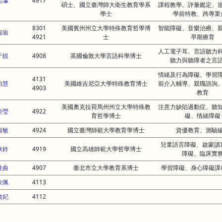
昆瀛
4917
碩士、國立臺灣師大衛生教育學系
課程教學、評量鑑定、
學士
學前特教、跨專業
8301
美國賓州州立大學特殊教育哲學博
智能障礙、音樂治療、
淑瑜
4921
士
早期療育
人工電子耳、言語聽力
于靚
4908
英國倫敦大學言語科學博士
聽力與聽障者之言
情緒及行為障礙、學習
4131
怡慧
美國維吉尼亞大學特殊教育博士
前介入輔導、親職諮詢
4903
教育
美國奧克拉荷馬州州立大學特殊教
注意力缺陷過動症、聽
姿瑩
4922
育哲學博士
礙、情緒障礙
淑敏
4924
國立臺灣師範大學教育學博士
資優教育、測驗
兒童語言障礙、啟蒙讀
秋鈴
4919
國立高雄師範大學哲學博士
障礙、臨床實
曼曲
4907
臺北市立大學教育系博士
學習障礙、身心障礙課
欣佩
4113
敏妃
4112