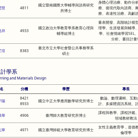
身體心理治療、動作分
國立暨南國際大學輔導與諮商研究
瑩慧
4811
療、後現代取向諮商、
所博士
療、表達性治療、高齡
量表開發、高階統計模
國立政治大學教育學系教育心理與
理學、生涯發展與輔導
兆祥
4933
輔導組博士
學、社會情緒學習SEL
分析、書目計量
臺北市立大學社會暨公共事務學系
芷瑄
8383
碩士
設計學系
rning and Materials Design
名
分機
學歷
專長
8421
數論、數理邏輯、互動
宇陽
國立中正大學應用數學研究所博士
8933
計、多媒體資訊系統、
課程與教學、課程評鑑
興華
4906
臺灣師大教育研究所博士
領域教材教法
女性主義教育學，道德
志華
4971
國立臺灣師範大學教育研究所博士
倫理學