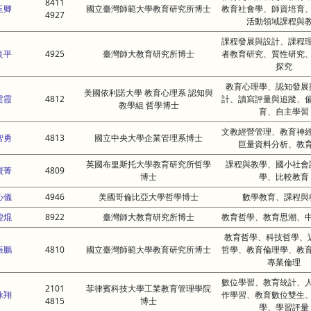
8411
玉卿
國立臺灣師範大學教育研究所博士
教育社會學、師資培育
4927
活動領域課程與
課程發展與設計、課程
良平
4925
臺灣師大教育研究所博士
者教育研究、質性研究
探究
教育心理學、認知發展
美國依利諾大學 教育心理系 認知與
雲霞
4812
計、讀寫評量與追蹤、
教學組 哲學博士
育、自主學習
文教經營管理、教育神
智勇
4813
國立中央大學企業管理系博士
巨量資料分析、教
英國布里斯托大學教育研究所哲學
課程與教學、國小社會
寶菁
4809
博士
學、比較教育
心儀
4946
美國哥倫比亞大學哲學博士
數學教育、課程與
鍠焜
8922
臺灣師大教育研究所博士
教育哲學、教育思潮、
教育哲學、科技哲學、
振鵬
4810
國立臺灣師範大學教育研究所博士
哲學、教育倫理學、教
專業倫理
數位學習、教育統計、
2101
菲律賓科技大學工業教育管理學院
詠翔
作學習、教育數位雙生
4815
博士
學、學習評量