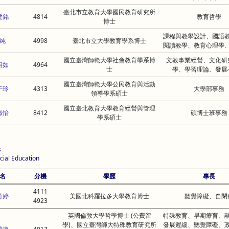
臺北市立教育大學國民教育研究所
建銘
4814
教育哲學
博士
課程與教學設計、國語
純
4998
臺北市立大學教育學系博士
閱讀教學、教育心理學
國立臺灣師範大學社會教育學系博
文教事業經營、文化研
相如
4964
士
學、學習理論、發展
國立臺灣師範大學公民教育與活動
于玲
4313
大學部事務
領導學系碩士
國立臺北教育大學教育經營與管理
淑怡
8412
碩博士班事務
學系碩士
系
cial Education
名
分機
學歷
專長
4111
竹婷
美國北科羅拉多大學教育博士
聽覺障礙、自閉
4923
英國倫敦大學哲學博士 (公費留
特殊教育、早期療育、
學)、國立臺灣師大特殊教育研究所
發展遲緩、聽覺障礙、