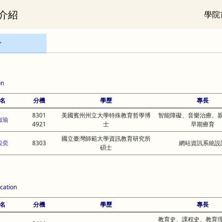
介紹
學院
on
名
分機
學歷
專長
8301
美國賓州州立大學特殊教育哲學博
智能障礙、音樂治療、
淑瑜
4921
士
早期療育
國立臺灣師範大學資訊教育研究所
駿奕
8303
網站資訊系統設
碩士
cation
名
分機
學歷
專長
教育史、課程史、教育