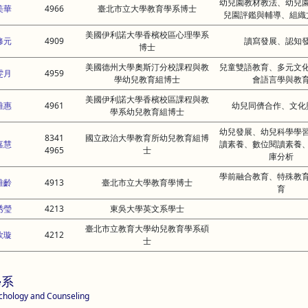
幼兒園教材教法、幼兒
美華
4966
臺北市立大學教育學系博士
兒園評鑑與輔導、組織
美國伊利諾大學香檳校區心理學系
修元
4909
讀寫發展、認知
博士
美國德州大學奧斯汀分校課程與教
兒童雙語教育、多元文
雯月
4959
學幼兒教育組博士
會語言學與教
美國伊利諾大學香檳校區課程與教
雅惠
4961
幼兒同儕合作、文化
學系幼兒教育組博士
幼兒發展、幼兒科學學
8341
國立政治大學教育所幼兒教育組博
嘉慧
讀素養、數位閱讀素養
4965
士
庫分析
學前融合教育、特殊教
雅齡
4913
臺北市立大學教育學博士
育
琇瑩
4213
東吳大學英文系學士
臺北市立教育大學幼兒教育學系碩
欣璇
4212
士
學系
chology and Counseling