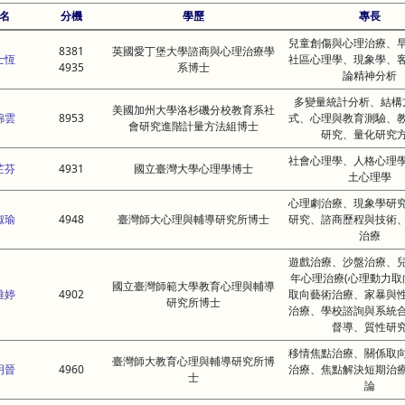
名
分機
學歷
專長
兒童創傷與心理治療、
8381
英國愛丁堡大學諮商與心理治療學
士恆
社區心理學、現象學、
4935
系博士
論精神分析
多變量統計分析、結構
美國加州大學洛杉磯分校教育系社
錦雲
8953
式、心理與教育測驗、
會研究進階計量方法組博士
研究、量化研究
社會心理學、人格心理
芷芬
4931
國立臺灣大學心理學博士
土心理學
心理劇治療、現象學研
淑瑜
4948
臺灣師大心理與輔導研究所博士
研究、諮商歷程與技術
治療
遊戲治療、沙盤治療、
年心理治療(心理動力取
國立臺灣師範大學教育心理與輔導
雅婷
4902
取向藝術治療、家暴與
研究所博士
治療、學校諮詢與系統
督導、質性研
移情焦點治療、關係取
臺灣師大教育心理與輔導研究所博
明晉
4960
治療、焦點解決短期治
士
論