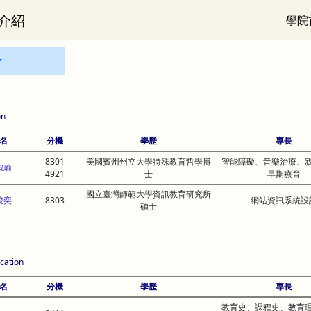
介紹
學院
on
名
分機
學歷
專長
8301
美國賓州州立大學特殊教育哲學博
智能障礙、音樂治療、
淑瑜
4921
士
早期療育
國立臺灣師範大學資訊教育研究所
駿奕
8303
網站資訊系統設
碩士
cation
名
分機
學歷
專長
教育史、課程史、教育