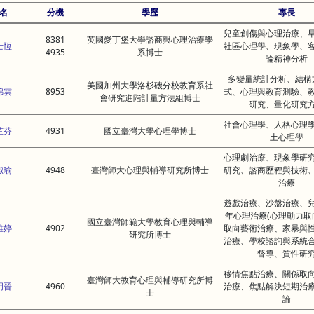
名
分機
學歷
專長
兒童創傷與心理治療、
8381
英國愛丁堡大學諮商與心理治療學
士恆
社區心理學、現象學、
4935
系博士
論精神分析
多變量統計分析、結構
美國加州大學洛杉磯分校教育系社
錦雲
8953
式、心理與教育測驗、
會研究進階計量方法組博士
研究、量化研究
社會心理學、人格心理
芷芬
4931
國立臺灣大學心理學博士
土心理學
心理劇治療、現象學研
淑瑜
4948
臺灣師大心理與輔導研究所博士
研究、諮商歷程與技術
治療
遊戲治療、沙盤治療、
年心理治療(心理動力取
國立臺灣師範大學教育心理與輔導
雅婷
4902
取向藝術治療、家暴與
研究所博士
治療、學校諮詢與系統
督導、質性研
移情焦點治療、關係取
臺灣師大教育心理與輔導研究所博
明晉
4960
治療、焦點解決短期治
士
論