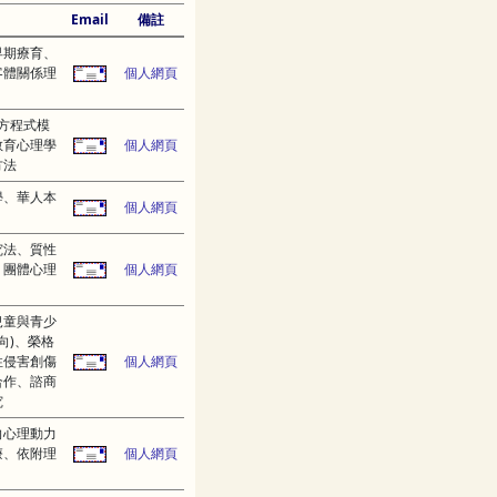
Email
備註
早期療育、
客體關係理
個人網頁
方程式模
教育心理學
個人網頁
方法
學、華人本
個人網頁
究法、質性
、團體心理
個人網頁
兒童與青少
向)、榮格
性侵害創傷
個人網頁
合作、諮商
究
向心理動力
療、依附理
個人網頁