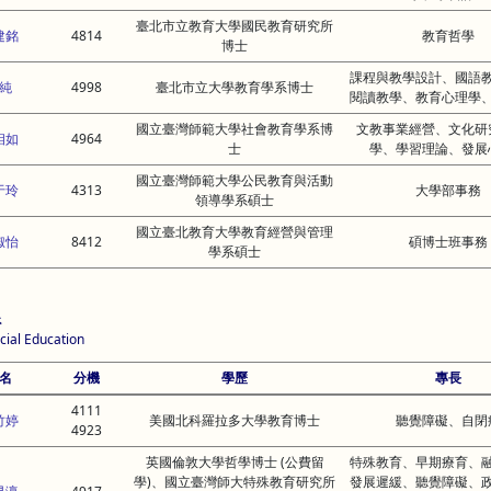
臺北市立教育大學國民教育研究所
建銘
4814
教育哲學
博士
課程與教學設計、國語
純
4998
臺北市立大學教育學系博士
閱讀教學、教育心理學
國立臺灣師範大學社會教育學系博
文教事業經營、文化研
相如
4964
士
學、學習理論、發展
國立臺灣師範大學公民教育與活動
于玲
4313
大學部事務
領導學系碩士
國立臺北教育大學教育經營與管理
淑怡
8412
碩博士班事務
學系碩士
系
cial Education
名
分機
學歷
專長
4111
竹婷
美國北科羅拉多大學教育博士
聽覺障礙、自閉
4923
英國倫敦大學哲學博士 (公費留
特殊教育、早期療育、
學)、國立臺灣師大特殊教育研究所
發展遲緩、聽覺障礙、