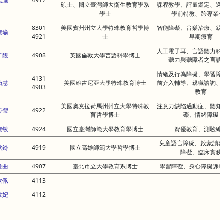
昆瀛
4917
碩士、國立臺灣師大衛生教育學系
課程教學、評量鑑定、
學士
學前特教、跨專業
8301
美國賓州州立大學特殊教育哲學博
智能障礙、音樂治療、
淑瑜
4921
士
早期療育
人工電子耳、言語聽力
于靚
4908
英國倫敦大學言語科學博士
聽力與聽障者之言
情緒及行為障礙、學習
4131
怡慧
美國維吉尼亞大學特殊教育博士
前介入輔導、親職諮詢
4903
教育
美國奧克拉荷馬州州立大學特殊教
注意力缺陷過動症、聽
姿瑩
4922
育哲學博士
礙、情緒障礙
淑敏
4924
國立臺灣師範大學教育學博士
資優教育、測驗
兒童語言障礙、啟蒙讀
秋鈴
4919
國立高雄師範大學哲學博士
障礙、臨床實
曼曲
4907
臺北市立大學教育系博士
學習障礙、身心障礙課
欣佩
4113
敏妃
4112