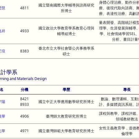
身體心理治療、動作分
國立暨南國際大學輔導與諮商研究
瑩慧
4811
療、後現代取向諮商、
所博士
療、表達性治療、高齡
量表開發、高階統計模
國立政治大學教育學系教育心理與
理學、生涯發展與輔導
兆祥
4933
輔導組博士
學、社會情緒學習SEL
分析、書目計量
臺北市立大學社會暨公共事務學系
芷瑄
8383
碩士
設計學系
rning and Materials Design
名
分機
學歷
專長
8421
數論、數理邏輯、互動
宇陽
國立中正大學應用數學研究所博士
8933
計、多媒體資訊系統、
課程與教學、課程評鑑
興華
4906
臺灣師大教育研究所博士
領域教材教法
女性主義教育學，道德
志華
4971
國立臺灣師範大學教育研究所博士
倫理學