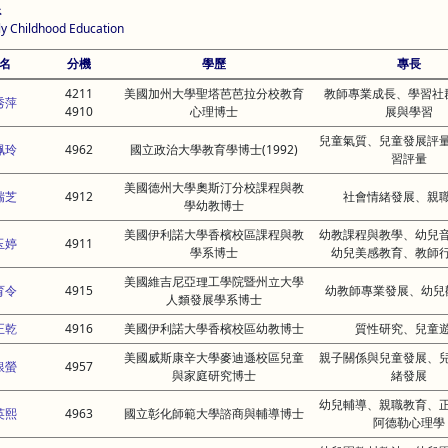
系
ly Childhood Education
名
分機
學歷
專長
4211
美國加州大學聖塔芭芭拉分校教育
教師專業成長、學習社
秀萍
4910
心理博士
展與學習
兒童氣質、兒童發展評
珮玲
4962
國立政治大學教育學博士(1992)
習評量
美國德州大學奧斯汀分校課程與教
瑞芝
4912
社會情緒發展、親
學幼教博士
美國伊利諾大學香檳校區課程與教
幼教課程與教學、幼兒
玉婷
4911
學系博士
幼兒美感教育、教師
美國維吉尼亞理工學院暨州立大學
育令
4915
幼教師專業發展、幼兒
人類發展學系博士
正乾
4916
美國伊利諾大學香檳校區幼教博士
質性研究、兒童
美國威斯康辛大學麥迪遜校區兒童
親子關係與兒童發展、
銀螢
4957
與家庭研究博士
緒發展
幼兒輔導、親職教育、
英熙
4963
國立彰化師範大學諮商與輔導博士
阿德勒心理學