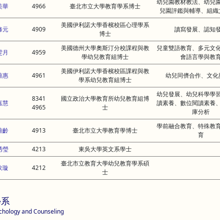
幼兒園教材教法、幼兒
美華
4966
臺北市立大學教育學系博士
兒園評鑑與輔導、組織
美國伊利諾大學香檳校區心理學系
修元
4909
讀寫發展、認知
博士
美國德州大學奧斯汀分校課程與教
兒童雙語教育、多元文
雯月
4959
學幼兒教育組博士
會語言學與教
美國伊利諾大學香檳校區課程與教
雅惠
4961
幼兒同儕合作、文化
學系幼兒教育組博士
幼兒發展、幼兒科學學
8341
國立政治大學教育所幼兒教育組博
嘉慧
讀素養、數位閱讀素養
4965
士
庫分析
學前融合教育、特殊教
雅齡
4913
臺北市立大學教育學博士
育
琇瑩
4213
東吳大學英文系學士
臺北市立教育大學幼兒教育學系碩
欣璇
4212
士
學系
chology and Counseling