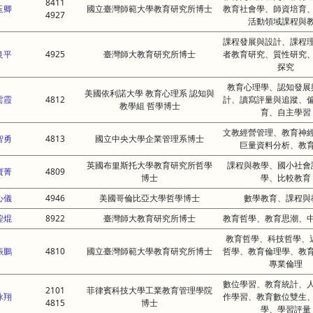
8411
玉卿
國立臺灣師範大學教育研究所博士
教育社會學、師資培育
4927
活動領域課程與
課程發展與設計、課程
良平
4925
臺灣師大教育研究所博士
者教育研究、質性研究
探究
教育心理學、認知發展
美國依利諾大學 教育心理系 認知與
雲霞
4812
計、讀寫評量與追蹤、
教學組 哲學博士
育、自主學習
文教經營管理、教育神
智勇
4813
國立中央大學企業管理系博士
巨量資料分析、教
英國布里斯托大學教育研究所哲學
課程與教學、國小社會
寶菁
4809
博士
學、比較教育
心儀
4946
美國哥倫比亞大學哲學博士
數學教育、課程與
鍠焜
8922
臺灣師大教育研究所博士
教育哲學、教育思潮、
教育哲學、科技哲學、
振鵬
4810
國立臺灣師範大學教育研究所博士
哲學、教育倫理學、教
專業倫理
數位學習、教育統計、
2101
菲律賓科技大學工業教育管理學院
詠翔
作學習、教育數位雙生
4815
博士
學、學習評量